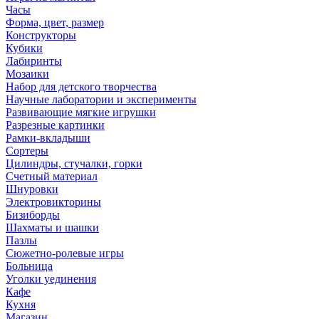
Часы
Форма, цвет, размер
Конструкторы
Кубики
Лабиринты
Мозаики
Набор для детского творчества
Научные лаборатории и эксперименты
Развивающие мягкие игрушки
Разрезные картинки
Рамки-вкладыши
Сортеры
Цилиндры, стучалки, горки
Счетный материал
Шнуровки
Электровикторины
Бизиборды
Шахматы и шашки
Пазлы
Сюжетно-ролевые игры
Больница
Уголки уединения
Кафе
Кухня
Магазин