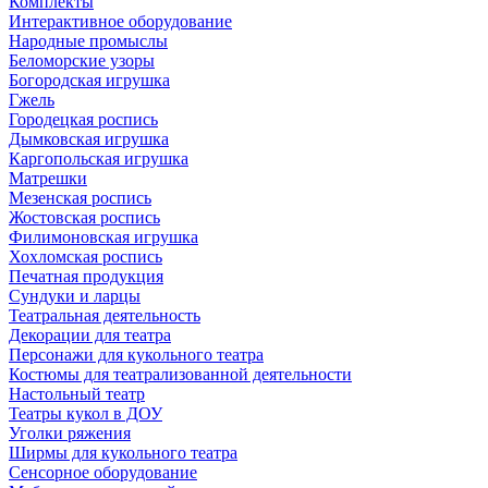
Комплекты
Интерактивное оборудование
Народные промыслы
Беломорские узоры
Богородская игрушка
Гжель
Городецкая роспись
Дымковская игрушка
Каргопольская игрушка
Матрешки
Мезенская роспись
Жостовская роспись
Филимоновская игрушка
Хохломская роспись
Печатная продукция
Сундуки и ларцы
Театральная деятельность
Декорации для театра
Персонажи для кукольного театра
Костюмы для театрализованной деятельности
Настольный театр
Театры кукол в ДОУ
Уголки ряжения
Ширмы для кукольного театра
Сенсорное оборудование