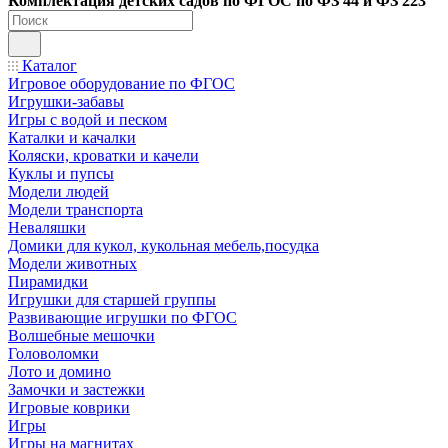
Ко
мплектация детских садов по ФГОC по ФЗ 44 и ФЗ 223
Каталог
Игровое оборудование по ФГОС
Игрушки-забавы
Игры с водой и песком
Каталки и качалки
Коляски, кроватки и качели
Куклы и пупсы
Модели людей
Модели транспорта
Неваляшки
Домики для кукол, кукольная мебель,посудка
Модели животных
Пирамидки
Игрушки для старшей группы
Развивающие игрушки по ФГОС
Волшебные мешочки
Головоломки
Лото и домино
Замочки и застежки
Игровые коврики
Игры
Игры на магнитах