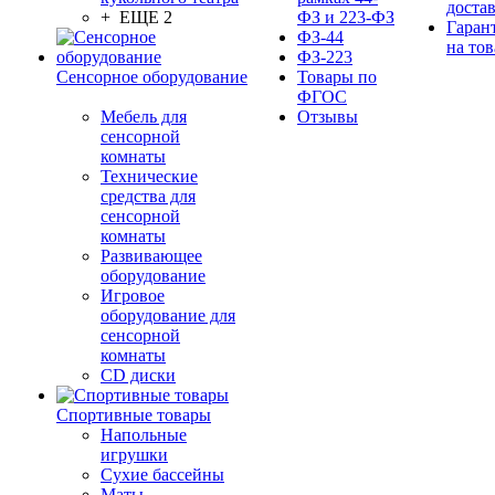
доста
+ ЕЩЕ 2
ФЗ и 223-ФЗ
Гаран
ФЗ-44
на тов
ФЗ-223
Сенсорное оборудование
Товары по
ФГОС
Мебель для
Отзывы
сенсорной
комнаты
Технические
средства для
сенсорной
комнаты
Развивающее
оборудование
Игровое
оборудование для
сенсорной
комнаты
CD диски
Спортивные товары
Напольные
игрушки
Сухие бассейны
Маты