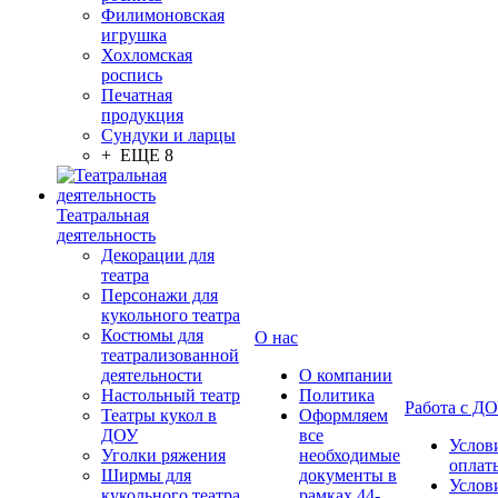
Филимоновская
игрушка
Хохломская
роспись
Печатная
продукция
Сундуки и ларцы
+ ЕЩЕ 8
Театральная
деятельность
Декорации для
театра
Персонажи для
кукольного театра
Костюмы для
О нас
театрализованной
деятельности
О компании
Настольный театр
Политика
Работа с Д
Театры кукол в
Оформляем
ДОУ
все
Услов
Уголки ряжения
необходимые
оплат
Ширмы для
документы в
Услов
кукольного театра
рамках 44-