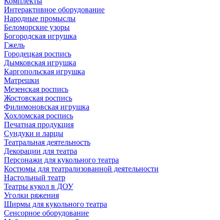
Комплекты
Интерактивное оборудование
Народные промыслы
Беломорские узоры
Богородская игрушка
Гжель
Городецкая роспись
Дымковская игрушка
Каргопольская игрушка
Матрешки
Мезенская роспись
Жостовская роспись
Филимоновская игрушка
Хохломская роспись
Печатная продукция
Сундуки и ларцы
Театральная деятельность
Декорации для театра
Персонажи для кукольного театра
Костюмы для театрализованной деятельности
Настольный театр
Театры кукол в ДОУ
Уголки ряжения
Ширмы для кукольного театра
Сенсорное оборудование