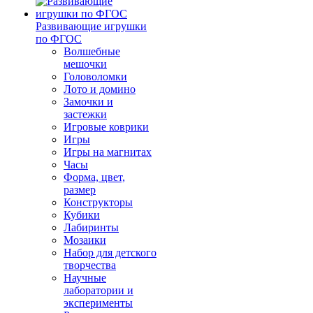
Развивающие игрушки
по ФГОС
Волшебные
мешочки
Головоломки
Лото и домино
Замочки и
застежки
Игровые коврики
Игры
Игры на магнитах
Часы
Форма, цвет,
размер
Конструкторы
Кубики
Лабиринты
Мозаики
Набор для детского
творчества
Научные
лаборатории и
эксперименты