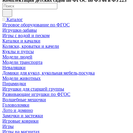
Ко
мплектация детских садов по ФГОC по ФЗ 44 и ФЗ 223
Каталог
Игровое оборудование по ФГОС
Игрушки-забавы
Игры с водой и песком
Каталки и качалки
Коляски, кроватки и качели
Куклы и пупсы
Модели людей
Модели транспорта
Неваляшки
Домики для кукол, кукольная мебель,посудка
Модели животных
Пирамидки
Игрушки для старшей группы
Развивающие игрушки по ФГОС
Волшебные мешочки
Головоломки
Лото и домино
Замочки и застежки
Игровые коврики
Игры
Игры на магнитах