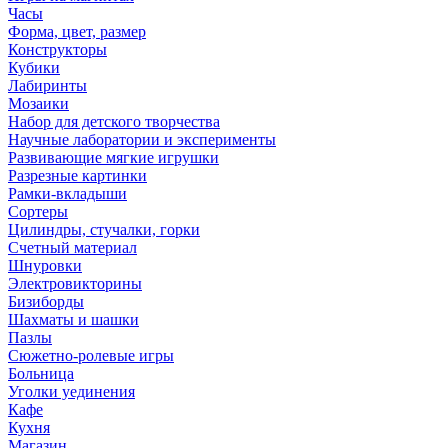
Часы
Форма, цвет, размер
Конструкторы
Кубики
Лабиринты
Мозаики
Набор для детского творчества
Научные лаборатории и эксперименты
Развивающие мягкие игрушки
Разрезные картинки
Рамки-вкладыши
Сортеры
Цилиндры, стучалки, горки
Счетный материал
Шнуровки
Электровикторины
Бизиборды
Шахматы и шашки
Пазлы
Сюжетно-ролевые игры
Больница
Уголки уединения
Кафе
Кухня
Магазин