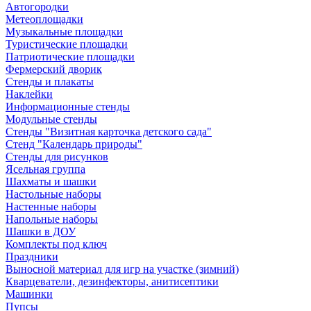
Автогородки
Метеоплощадки
Музыкальные площадки
Туристические площадки
Патриотические площадки
Фермерский дворик
Стенды и плакаты
Наклейки
Информационные стенды
Модульные стенды
Стенды "Визитная карточка детского сада"
Стенд "Календарь природы"
Стенды для рисунков
Ясельная группа
Шахматы и шашки
Настольные наборы
Настенные наборы
Напольные наборы
Шашки в ДОУ
Комплекты под ключ
Праздники
Выносной материал для игр на участке (зимний)
Кварцеватели, дезинфекторы, анитисептики
Машинки
Пупсы