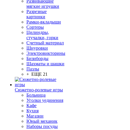
Развивающие
мягкие игрушки
Разрезные
картинки
Рамки-вкладыши
Сортеры
Цилиндры,
стучалки, горки
Счетный материал
Шнуровки
Электровикторины
Бизиборды
Шахматы и шашки
Пазлы
+ ЕЩЕ 21
Сюжетно-ролевые игры
Больница
Уголки уединения
Кафе
Кухня
Магазин
Юный механик
Наборы посуды