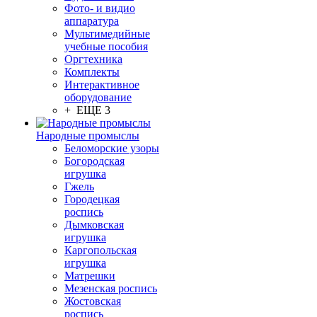
Фото- и видио
аппаратура
Мультимедийные
учебные пособия
Оргтехника
Комплекты
Интерактивное
оборудование
+ ЕЩЕ 3
Народные промыслы
Беломорские узоры
Богородская
игрушка
Гжель
Городецкая
роспись
Дымковская
игрушка
Каргопольская
игрушка
Матрешки
Мезенская роспись
Жостовская
роспись