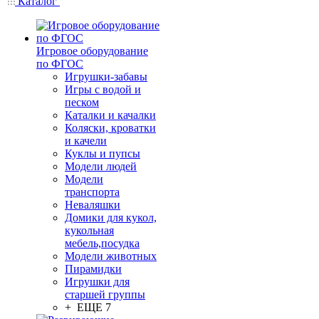
Каталог
Игровое оборудование
по ФГОС
Игрушки-забавы
Игры с водой и
песком
Каталки и качалки
Коляски, кроватки
и качели
Куклы и пупсы
Модели людей
Модели
транспорта
Неваляшки
Домики для кукол,
кукольная
мебель,посудка
Модели животных
Пирамидки
Игрушки для
старшей группы
+ ЕЩЕ 7