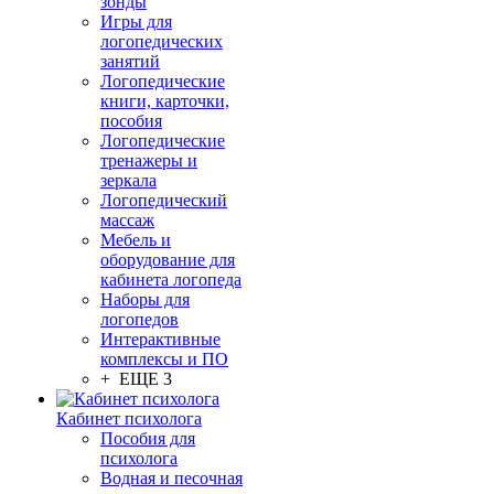
зонды
Игры для
логопедических
занятий
Логопедические
книги, карточки,
пособия
Логопедические
тренажеры и
зеркала
Логопедический
массаж
Мебель и
оборудование для
кабинета логопеда
Наборы для
логопедов
Интерактивные
комплексы и ПО
+ ЕЩЕ 3
Кабинет психолога
Пособия для
психолога
Водная и песочная