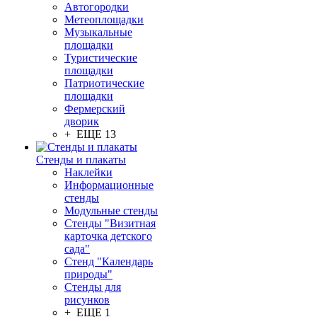
Автогородки
Метеоплощадки
Музыкальные
площадки
Туристические
площадки
Патриотические
площадки
Фермерский
дворик
+ ЕЩЕ 13
Стенды и плакаты
Наклейки
Информационные
стенды
Модульные стенды
Стенды "Визитная
карточка детского
сада"
Стенд "Календарь
природы"
Стенды для
рисунков
+ ЕЩЕ 1