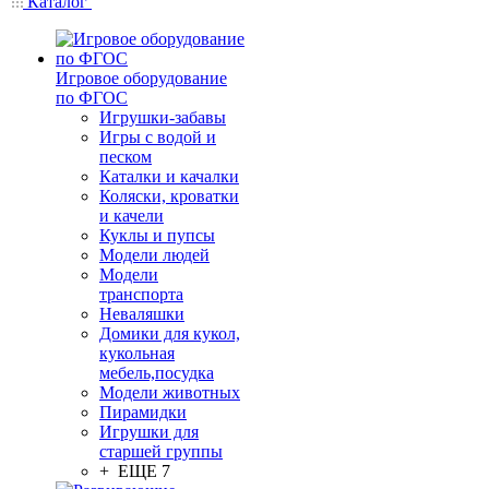
Каталог
Игровое оборудование
по ФГОС
Игрушки-забавы
Игры с водой и
песком
Каталки и качалки
Коляски, кроватки
и качели
Куклы и пупсы
Модели людей
Модели
транспорта
Неваляшки
Домики для кукол,
кукольная
мебель,посудка
Модели животных
Пирамидки
Игрушки для
старшей группы
+ ЕЩЕ 7