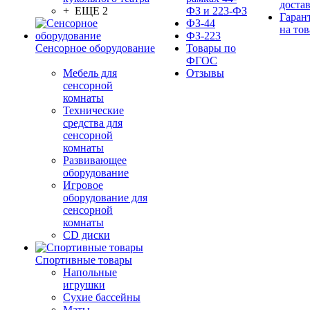
доста
+ ЕЩЕ 2
ФЗ и 223-ФЗ
Гаран
ФЗ-44
на тов
ФЗ-223
Сенсорное оборудование
Товары по
ФГОС
Мебель для
Отзывы
сенсорной
комнаты
Технические
средства для
сенсорной
комнаты
Развивающее
оборудование
Игровое
оборудование для
сенсорной
комнаты
CD диски
Спортивные товары
Напольные
игрушки
Сухие бассейны
Маты