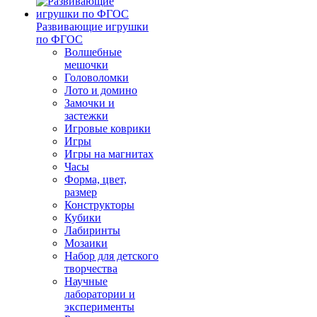
Развивающие игрушки
по ФГОС
Волшебные
мешочки
Головоломки
Лото и домино
Замочки и
застежки
Игровые коврики
Игры
Игры на магнитах
Часы
Форма, цвет,
размер
Конструкторы
Кубики
Лабиринты
Мозаики
Набор для детского
творчества
Научные
лаборатории и
эксперименты