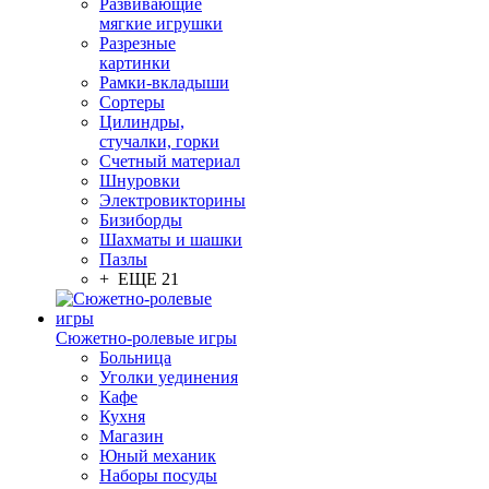
Развивающие
мягкие игрушки
Разрезные
картинки
Рамки-вкладыши
Сортеры
Цилиндры,
стучалки, горки
Счетный материал
Шнуровки
Электровикторины
Бизиборды
Шахматы и шашки
Пазлы
+ ЕЩЕ 21
Сюжетно-ролевые игры
Больница
Уголки уединения
Кафе
Кухня
Магазин
Юный механик
Наборы посуды