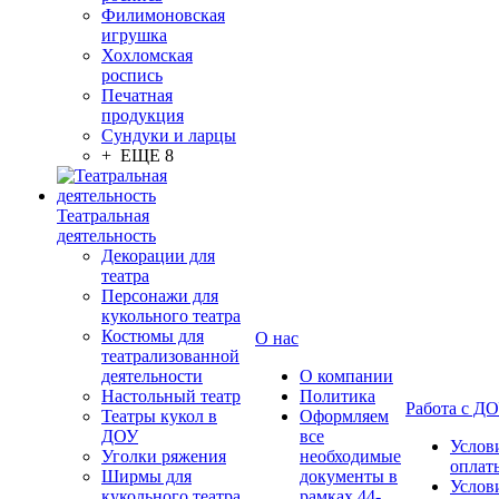
Филимоновская
игрушка
Хохломская
роспись
Печатная
продукция
Сундуки и ларцы
+ ЕЩЕ 8
Театральная
деятельность
Декорации для
театра
Персонажи для
кукольного театра
Костюмы для
О нас
театрализованной
деятельности
О компании
Настольный театр
Политика
Работа с Д
Театры кукол в
Оформляем
ДОУ
все
Услов
Уголки ряжения
необходимые
оплат
Ширмы для
документы в
Услов
кукольного театра
рамках 44-