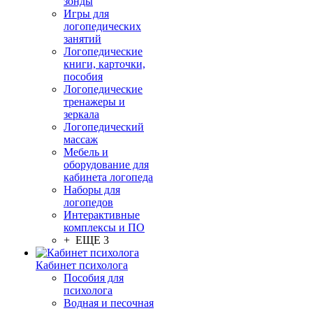
зонды
Игры для
логопедических
занятий
Логопедические
книги, карточки,
пособия
Логопедические
тренажеры и
зеркала
Логопедический
массаж
Мебель и
оборудование для
кабинета логопеда
Наборы для
логопедов
Интерактивные
комплексы и ПО
+ ЕЩЕ 3
Кабинет психолога
Пособия для
психолога
Водная и песочная