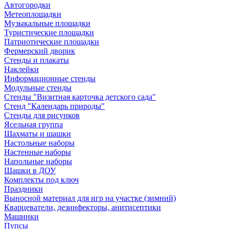
Автогородки
Метеоплощадки
Музыкальные площадки
Туристические площадки
Патриотические площадки
Фермерский дворик
Стенды и плакаты
Наклейки
Информационные стенды
Модульные стенды
Стенды "Визитная карточка детского сада"
Стенд "Календарь природы"
Стенды для рисунков
Ясельная группа
Шахматы и шашки
Настольные наборы
Настенные наборы
Напольные наборы
Шашки в ДОУ
Комплекты под ключ
Праздники
Выносной материал для игр на участке (зимний)
Кварцеватели, дезинфекторы, анитисептики
Машинки
Пупсы