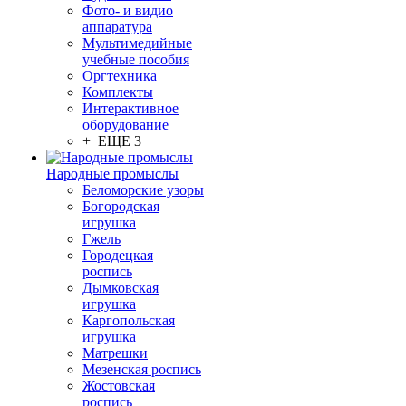
Фото- и видио
аппаратура
Мультимедийные
учебные пособия
Оргтехника
Комплекты
Интерактивное
оборудование
+ ЕЩЕ 3
Народные промыслы
Беломорские узоры
Богородская
игрушка
Гжель
Городецкая
роспись
Дымковская
игрушка
Каргопольская
игрушка
Матрешки
Мезенская роспись
Жостовская
роспись