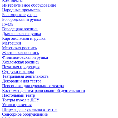
Комплекты
Интерактивное оборудование
Народные промыслы
Беломорские узоры
Богородская игрушка
Гжель
Городецкая роспись
Дымковская игрушка
Каргопольская игрушка
Матрешки
Мезенская роспись
Жостовская роспись
Филимоновская игрушка
Хохломская роспись
Печатная продукция
Сундуки и ларцы
Театральная деятельность
Декорации для театра
Персонажи для кукольного театра
Костюмы для театрализованной деятельности
Настольный театр
Театры кукол в ДОУ
Уголки ряжения
Ширмы для кукольного театра
Сенсорное оборудование