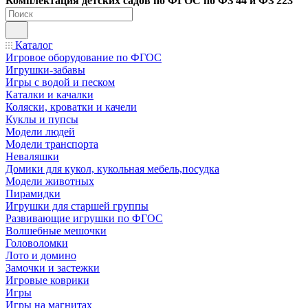
Ко
мплектация детских садов по ФГОC по ФЗ 44 и ФЗ 223
Каталог
Игровое оборудование по ФГОС
Игрушки-забавы
Игры с водой и песком
Каталки и качалки
Коляски, кроватки и качели
Куклы и пупсы
Модели людей
Модели транспорта
Неваляшки
Домики для кукол, кукольная мебель,посудка
Модели животных
Пирамидки
Игрушки для старшей группы
Развивающие игрушки по ФГОС
Волшебные мешочки
Головоломки
Лото и домино
Замочки и застежки
Игровые коврики
Игры
Игры на магнитах