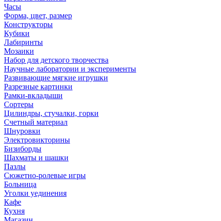
Часы
Форма, цвет, размер
Конструкторы
Кубики
Лабиринты
Мозаики
Набор для детского творчества
Научные лаборатории и эксперименты
Развивающие мягкие игрушки
Разрезные картинки
Рамки-вкладыши
Сортеры
Цилиндры, стучалки, горки
Счетный материал
Шнуровки
Электровикторины
Бизиборды
Шахматы и шашки
Пазлы
Сюжетно-ролевые игры
Больница
Уголки уединения
Кафе
Кухня
Магазин