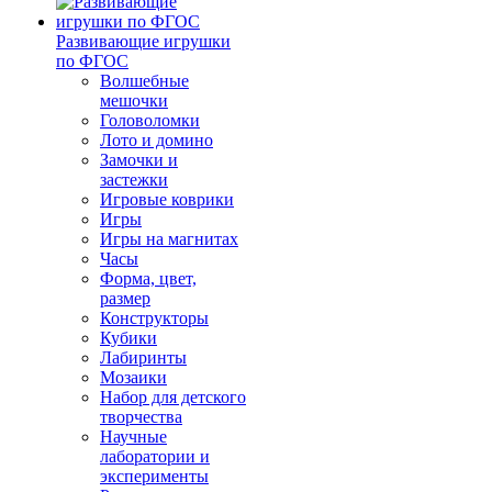
Развивающие игрушки
по ФГОС
Волшебные
мешочки
Головоломки
Лото и домино
Замочки и
застежки
Игровые коврики
Игры
Игры на магнитах
Часы
Форма, цвет,
размер
Конструкторы
Кубики
Лабиринты
Мозаики
Набор для детского
творчества
Научные
лаборатории и
эксперименты