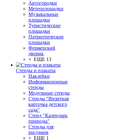
Автогородки
Метеоплощадки
Музыкальные
площадки
Туристические
площадки
Патриотические
площадки
Фермерский
дворик
+ ЕЩЕ 13
Стенды и плакаты
Наклейки
Информационные
стенды
Модульные стенды
Стенды "Визитная
карточка детского
сада"
Стенд "Календарь
природы"
Стенды для
рисунков
+ ЕЩЕ 1