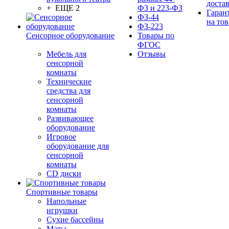
доста
+ ЕЩЕ 2
ФЗ и 223-ФЗ
Гаран
ФЗ-44
на тов
ФЗ-223
Сенсорное оборудование
Товары по
ФГОС
Мебель для
Отзывы
сенсорной
комнаты
Технические
средства для
сенсорной
комнаты
Развивающее
оборудование
Игровое
оборудование для
сенсорной
комнаты
CD диски
Спортивные товары
Напольные
игрушки
Сухие бассейны
Маты