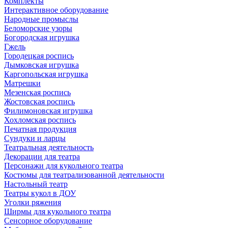
Комплекты
Интерактивное оборудование
Народные промыслы
Беломорские узоры
Богородская игрушка
Гжель
Городецкая роспись
Дымковская игрушка
Каргопольская игрушка
Матрешки
Мезенская роспись
Жостовская роспись
Филимоновская игрушка
Хохломская роспись
Печатная продукция
Сундуки и ларцы
Театральная деятельность
Декорации для театра
Персонажи для кукольного театра
Костюмы для театрализованной деятельности
Настольный театр
Театры кукол в ДОУ
Уголки ряжения
Ширмы для кукольного театра
Сенсорное оборудование