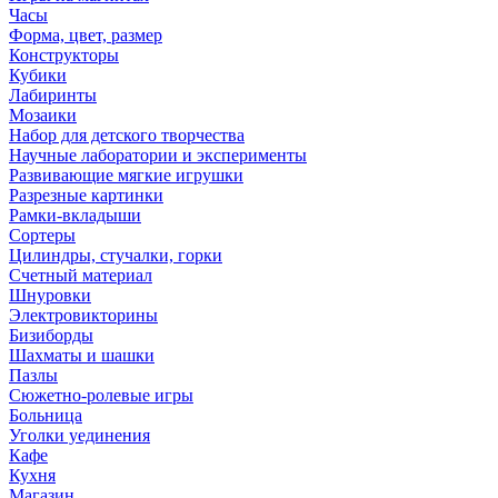
Часы
Форма, цвет, размер
Конструкторы
Кубики
Лабиринты
Мозаики
Набор для детского творчества
Научные лаборатории и эксперименты
Развивающие мягкие игрушки
Разрезные картинки
Рамки-вкладыши
Сортеры
Цилиндры, стучалки, горки
Счетный материал
Шнуровки
Электровикторины
Бизиборды
Шахматы и шашки
Пазлы
Сюжетно-ролевые игры
Больница
Уголки уединения
Кафе
Кухня
Магазин