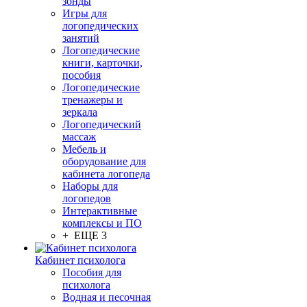
зонды
Игры для
логопедических
занятий
Логопедические
книги, карточки,
пособия
Логопедические
тренажеры и
зеркала
Логопедический
массаж
Мебель и
оборудование для
кабинета логопеда
Наборы для
логопедов
Интерактивные
комплексы и ПО
+ ЕЩЕ 3
Кабинет психолога
Пособия для
психолога
Водная и песочная