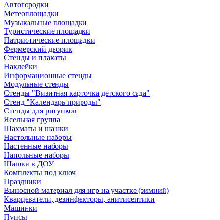
Автогородки
Метеоплощадки
Музыкальные площадки
Туристические площадки
Патриотические площадки
Фермерский дворик
Стенды и плакаты
Наклейки
Информационные стенды
Модульные стенды
Стенды "Визитная карточка детского сада"
Стенд "Календарь природы"
Стенды для рисунков
Ясельная группа
Шахматы и шашки
Настольные наборы
Настенные наборы
Напольные наборы
Шашки в ДОУ
Комплекты под ключ
Праздники
Выносной материал для игр на участке (зимний)
Кварцеватели, дезинфекторы, анитисептики
Машинки
Пупсы