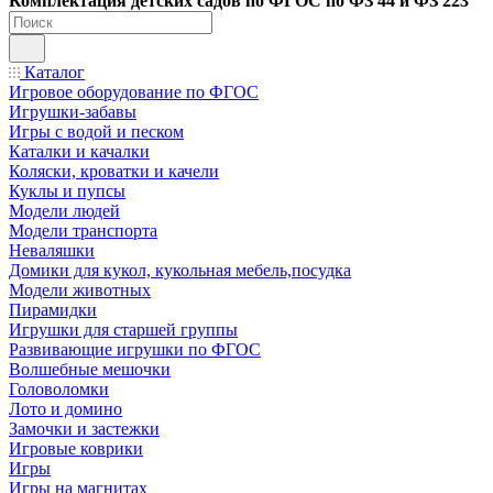
Ко
мплектация детских садов по ФГОC по ФЗ 44 и ФЗ 223
Каталог
Игровое оборудование по ФГОС
Игрушки-забавы
Игры с водой и песком
Каталки и качалки
Коляски, кроватки и качели
Куклы и пупсы
Модели людей
Модели транспорта
Неваляшки
Домики для кукол, кукольная мебель,посудка
Модели животных
Пирамидки
Игрушки для старшей группы
Развивающие игрушки по ФГОС
Волшебные мешочки
Головоломки
Лото и домино
Замочки и застежки
Игровые коврики
Игры
Игры на магнитах