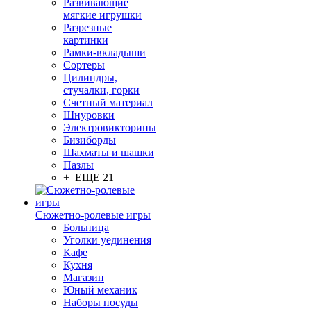
Развивающие
мягкие игрушки
Разрезные
картинки
Рамки-вкладыши
Сортеры
Цилиндры,
стучалки, горки
Счетный материал
Шнуровки
Электровикторины
Бизиборды
Шахматы и шашки
Пазлы
+ ЕЩЕ 21
Сюжетно-ролевые игры
Больница
Уголки уединения
Кафе
Кухня
Магазин
Юный механик
Наборы посуды