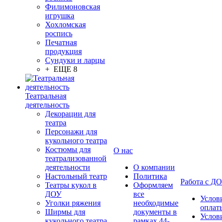
Филимоновская
игрушка
Хохломская
роспись
Печатная
продукция
Сундуки и ларцы
+ ЕЩЕ 8
Театральная
деятельность
Декорации для
театра
Персонажи для
кукольного театра
Костюмы для
О нас
театрализованной
деятельности
О компании
Настольный театр
Политика
Работа с Д
Театры кукол в
Оформляем
ДОУ
все
Услов
Уголки ряжения
необходимые
оплат
Ширмы для
документы в
Услов
кукольного театра
рамках 44-