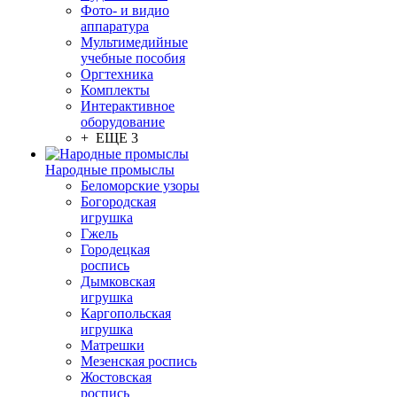
Фото- и видио
аппаратура
Мультимедийные
учебные пособия
Оргтехника
Комплекты
Интерактивное
оборудование
+ ЕЩЕ 3
Народные промыслы
Беломорские узоры
Богородская
игрушка
Гжель
Городецкая
роспись
Дымковская
игрушка
Каргопольская
игрушка
Матрешки
Мезенская роспись
Жостовская
роспись