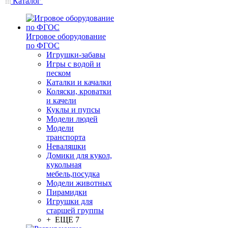
Каталог
Игровое оборудование
по ФГОС
Игрушки-забавы
Игры с водой и
песком
Каталки и качалки
Коляски, кроватки
и качели
Куклы и пупсы
Модели людей
Модели
транспорта
Неваляшки
Домики для кукол,
кукольная
мебель,посудка
Модели животных
Пирамидки
Игрушки для
старшей группы
+ ЕЩЕ 7