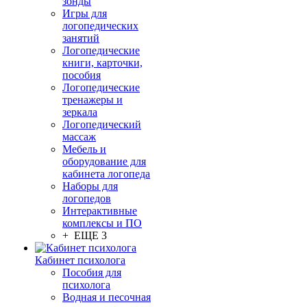
зонды
Игры для
логопедических
занятий
Логопедические
книги, карточки,
пособия
Логопедические
тренажеры и
зеркала
Логопедический
массаж
Мебель и
оборудование для
кабинета логопеда
Наборы для
логопедов
Интерактивные
комплексы и ПО
+ ЕЩЕ 3
Кабинет психолога
Пособия для
психолога
Водная и песочная