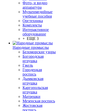
Фото- и видио
аппаратура
Мультимедийные
учебные пособия
Оргтехника
Комплекты
Интерактивное
оборудование
+ ЕЩЕ 3
Народные промыслы
Беломорские узоры
Богородская
игрушка
Гжель
Городецкая
роспись
Дымковская
игрушка
Каргопольская
игрушка
Матрешки
Мезенская роспись
Жостовская
роспись