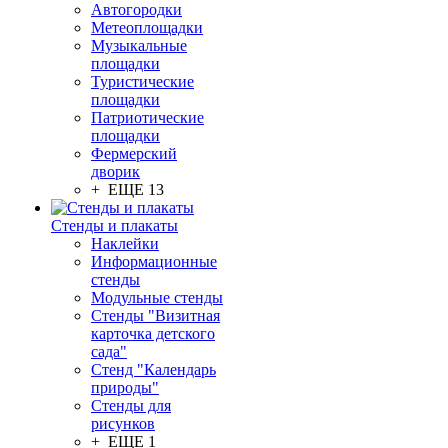
Автогородки
Метеоплощадки
Музыкальные
площадки
Туристические
площадки
Патриотические
площадки
Фермерский
дворик
+ ЕЩЕ 13
Стенды и плакаты
Наклейки
Информационные
стенды
Модульные стенды
Стенды "Визитная
карточка детского
сада"
Стенд "Календарь
природы"
Стенды для
рисунков
+ ЕЩЕ 1