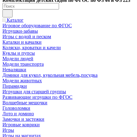
Ко
мплектация детских садов по ФГОC по ФЗ 44 и ФЗ 223
Каталог
Игровое оборудование по ФГОС
Игрушки-забавы
Игры с водой и песком
Каталки и качалки
Коляски, кроватки и качели
Куклы и пупсы
Модели людей
Модели транспорта
Неваляшки
Домики для кукол, кукольная мебель,посудка
Модели животных
Пирамидки
Игрушки для старшей группы
Развивающие игрушки по ФГОС
Волшебные мешочки
Головоломки
Лото и домино
Замочки и застежки
Игровые коврики
Игры
Игры на магнитах