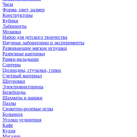
Часы
Форма, цвет, размер
Конструкторы
Кубики
Лабиринты
Мозаики
Набор для детского творчества
Научные лаборатории и эксперименты
Развивающие мягкие игрушки
Разрезные картинки
Рамки-вкладыши
Сортеры
Цилиндры, стучалки, горки
Счетный материал
Шнуровки
Электровикторины
Бизиборды
Шахматы и шашки
Пазлы
Сюжетно-ролевые игры
Больница
Уголки уединения
Кафе
Кухня
Магазин