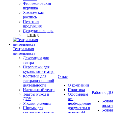
Филимоновская
игрушка
Хохломская
роспись
Печатная
продукция
Сундуки и ларцы
+ ЕЩЕ 8
Театральная
деятельность
Декорации для
театра
Персонажи для
кукольного театра
Костюмы для
О нас
театрализованной
деятельности
О компании
Настольный театр
Политика
Работа с Д
Театры кукол в
Оформляем
ДОУ
все
Услов
Уголки ряжения
необходимые
оплат
Ширмы для
документы в
Услов
кукольного театра
рамках 44-