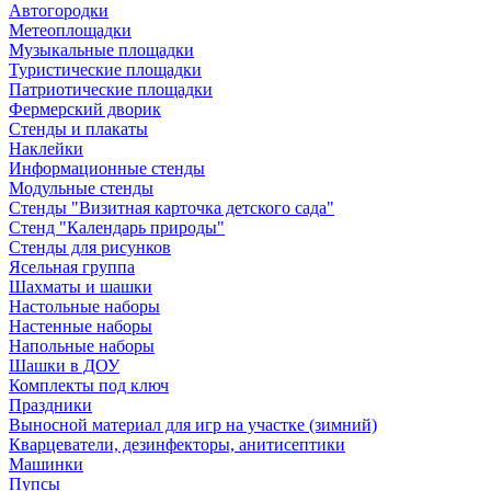
Автогородки
Метеоплощадки
Музыкальные площадки
Туристические площадки
Патриотические площадки
Фермерский дворик
Стенды и плакаты
Наклейки
Информационные стенды
Модульные стенды
Стенды "Визитная карточка детского сада"
Стенд "Календарь природы"
Стенды для рисунков
Ясельная группа
Шахматы и шашки
Настольные наборы
Настенные наборы
Напольные наборы
Шашки в ДОУ
Комплекты под ключ
Праздники
Выносной материал для игр на участке (зимний)
Кварцеватели, дезинфекторы, анитисептики
Машинки
Пупсы