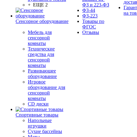
доста
+ ЕЩЕ 2
ФЗ и 223-ФЗ
Гаран
ФЗ-44
на тов
ФЗ-223
Сенсорное оборудование
Товары по
ФГОС
Мебель для
Отзывы
сенсорной
комнаты
Технические
средства для
сенсорной
комнаты
Развивающее
оборудование
Игровое
оборудование для
сенсорной
комнаты
CD диски
Спортивные товары
Напольные
игрушки
Сухие бассейны
Маты