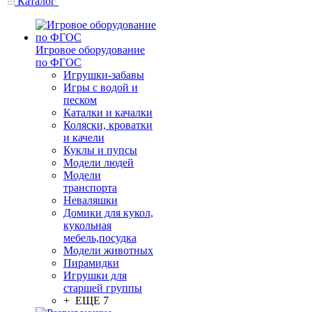
Каталог
Игровое оборудование
по ФГОС
Игрушки-забавы
Игры с водой и
песком
Каталки и качалки
Коляски, кроватки
и качели
Куклы и пупсы
Модели людей
Модели
транспорта
Неваляшки
Домики для кукол,
кукольная
мебель,посудка
Модели животных
Пирамидки
Игрушки для
старшей группы
+ ЕЩЕ 7