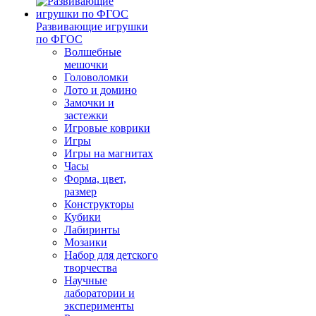
Развивающие игрушки
по ФГОС
Волшебные
мешочки
Головоломки
Лото и домино
Замочки и
застежки
Игровые коврики
Игры
Игры на магнитах
Часы
Форма, цвет,
размер
Конструкторы
Кубики
Лабиринты
Мозаики
Набор для детского
творчества
Научные
лаборатории и
эксперименты