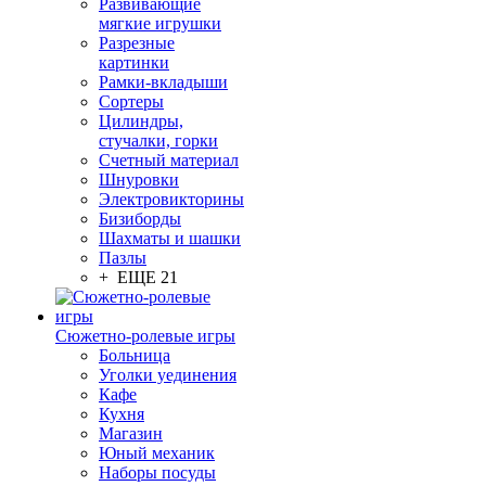
Развивающие
мягкие игрушки
Разрезные
картинки
Рамки-вкладыши
Сортеры
Цилиндры,
стучалки, горки
Счетный материал
Шнуровки
Электровикторины
Бизиборды
Шахматы и шашки
Пазлы
+ ЕЩЕ 21
Сюжетно-ролевые игры
Больница
Уголки уединения
Кафе
Кухня
Магазин
Юный механик
Наборы посуды