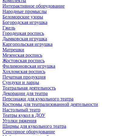
Комплекты
Интерактивное оборудование
Народные промыслы
Беломорские узоры
Богородская игрушка
Гжель
Городецкая роспись
Дымковская игрушка
Каргопольская игрушка
Матрешки
Мезенская роспись
Жостовская роспись
Филимоновская игрушка
Хохломская роспись
Печатная продукция
Сундуки и ларцы
Театральная деятельность
Декорации для театра
Персонажи для кукольного театра
Костюмы для театрализованной деятельности
Настольный театр
Театры кукол в ДОУ
Уголки ряжения
Ширмы для кукольного театра
Сенсорное оборудование