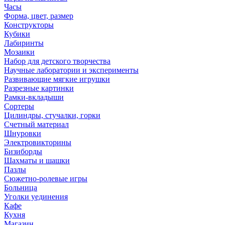
Часы
Форма, цвет, размер
Конструкторы
Кубики
Лабиринты
Мозаики
Набор для детского творчества
Научные лаборатории и эксперименты
Развивающие мягкие игрушки
Разрезные картинки
Рамки-вкладыши
Сортеры
Цилиндры, стучалки, горки
Счетный материал
Шнуровки
Электровикторины
Бизиборды
Шахматы и шашки
Пазлы
Сюжетно-ролевые игры
Больница
Уголки уединения
Кафе
Кухня
Магазин