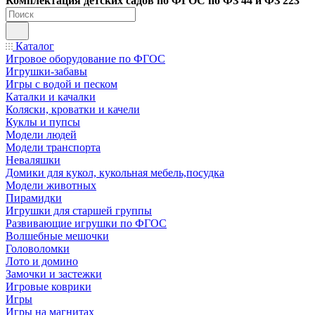
Ко
мплектация детских садов по ФГОC по ФЗ 44 и ФЗ 223
Каталог
Игровое оборудование по ФГОС
Игрушки-забавы
Игры с водой и песком
Каталки и качалки
Коляски, кроватки и качели
Куклы и пупсы
Модели людей
Модели транспорта
Неваляшки
Домики для кукол, кукольная мебель,посудка
Модели животных
Пирамидки
Игрушки для старшей группы
Развивающие игрушки по ФГОС
Волшебные мешочки
Головоломки
Лото и домино
Замочки и застежки
Игровые коврики
Игры
Игры на магнитах