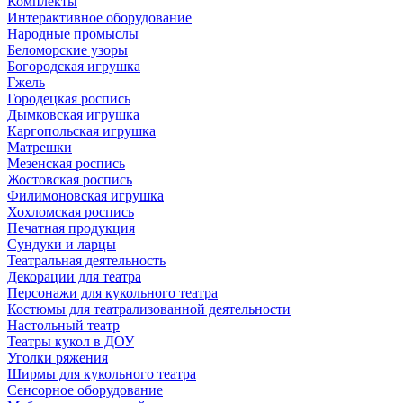
Комплекты
Интерактивное оборудование
Народные промыслы
Беломорские узоры
Богородская игрушка
Гжель
Городецкая роспись
Дымковская игрушка
Каргопольская игрушка
Матрешки
Мезенская роспись
Жостовская роспись
Филимоновская игрушка
Хохломская роспись
Печатная продукция
Сундуки и ларцы
Театральная деятельность
Декорации для театра
Персонажи для кукольного театра
Костюмы для театрализованной деятельности
Настольный театр
Театры кукол в ДОУ
Уголки ряжения
Ширмы для кукольного театра
Сенсорное оборудование