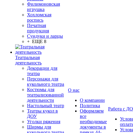
Филимоновская
игрушка
Хохломская
роспись
Печатная
продукция
Сундуки и ларцы
+ ЕЩЕ 8
Театральная
деятельность
Декорации для
театра
Персонажи для
кукольного театра
Костюмы для
О нас
театрализованной
деятельности
О компании
Настольный театр
Политика
Работа с Д
Театры кукол в
Оформляем
ДОУ
все
Услов
Уголки ряжения
необходимые
оплат
Ширмы для
документы в
Услов
кукольного театра
рамках 44-