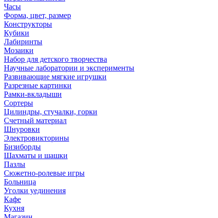
Часы
Форма, цвет, размер
Конструкторы
Кубики
Лабиринты
Мозаики
Набор для детского творчества
Научные лаборатории и эксперименты
Развивающие мягкие игрушки
Разрезные картинки
Рамки-вкладыши
Сортеры
Цилиндры, стучалки, горки
Счетный материал
Шнуровки
Электровикторины
Бизиборды
Шахматы и шашки
Пазлы
Сюжетно-ролевые игры
Больница
Уголки уединения
Кафе
Кухня
Магазин