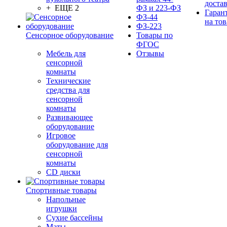
доста
+ ЕЩЕ 2
ФЗ и 223-ФЗ
Гаран
ФЗ-44
на тов
ФЗ-223
Сенсорное оборудование
Товары по
ФГОС
Мебель для
Отзывы
сенсорной
комнаты
Технические
средства для
сенсорной
комнаты
Развивающее
оборудование
Игровое
оборудование для
сенсорной
комнаты
CD диски
Спортивные товары
Напольные
игрушки
Сухие бассейны
Маты