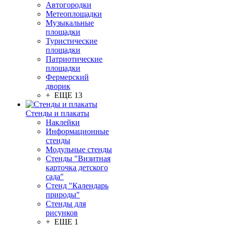
Автогородки
Метеоплощадки
Музыкальные
площадки
Туристические
площадки
Патриотические
площадки
Фермерский
дворик
+ ЕЩЕ 13
Стенды и плакаты
Наклейки
Информационные
стенды
Модульные стенды
Стенды "Визитная
карточка детского
сада"
Стенд "Календарь
природы"
Стенды для
рисунков
+ ЕЩЕ 1