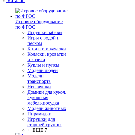
Каталог
Игровое оборудование
по ФГОС
Игрушки-забавы
Игры с водой и
песком
Каталки и качалки
Коляски, кроватки
и качели
Куклы и пупсы
Модели людей
Модели
транспорта
Неваляшки
Домики для кукол,
кукольная
мебель,посудка
Модели животных
Пирамидки
Игрушки для
старшей группы
+ ЕЩЕ 7