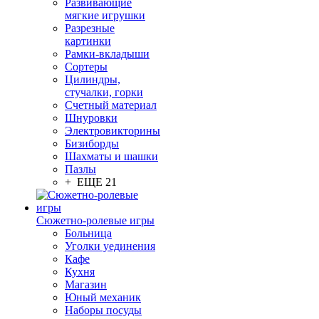
Развивающие
мягкие игрушки
Разрезные
картинки
Рамки-вкладыши
Сортеры
Цилиндры,
стучалки, горки
Счетный материал
Шнуровки
Электровикторины
Бизиборды
Шахматы и шашки
Пазлы
+ ЕЩЕ 21
Сюжетно-ролевые игры
Больница
Уголки уединения
Кафе
Кухня
Магазин
Юный механик
Наборы посуды