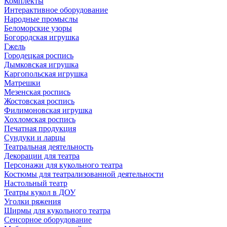
Комплекты
Интерактивное оборудование
Народные промыслы
Беломорские узоры
Богородская игрушка
Гжель
Городецкая роспись
Дымковская игрушка
Каргопольская игрушка
Матрешки
Мезенская роспись
Жостовская роспись
Филимоновская игрушка
Хохломская роспись
Печатная продукция
Сундуки и ларцы
Театральная деятельность
Декорации для театра
Персонажи для кукольного театра
Костюмы для театрализованной деятельности
Настольный театр
Театры кукол в ДОУ
Уголки ряжения
Ширмы для кукольного театра
Сенсорное оборудование