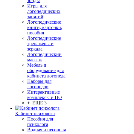
зонды
Игры для
логопедических
занятий
Логопедические
книги, карточки,
пособия
Логопедические
тренажеры и
зеркала
Логопедический
массаж
Мебель и
оборудование для
кабинета логопеда
Наборы для
логопедов
Интерактивные
комплексы и ПО
+ ЕЩЕ 3
Кабинет психолога
Пособия для
психолога
Водная и песочная