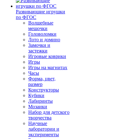
Развивающие игрушки
по ФГОС
Волшебные
мешочки
Головоломки
Лото и домино
Замочки и
застежки
Игровые коврики
Игры
Игры на магнитах
Часы
Форма, цвет,
размер
Конструкторы
Кубики
Лабиринты
Мозаики
Набор для детского
творчества
Научные
лаборатории и
эксперименты