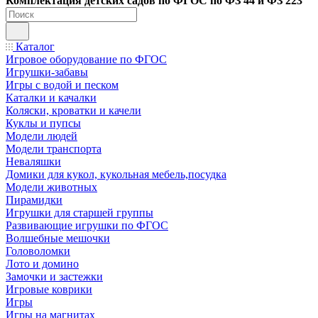
Ко
мплектация детских садов по ФГОC по ФЗ 44 и ФЗ 223
Каталог
Игровое оборудование по ФГОС
Игрушки-забавы
Игры с водой и песком
Каталки и качалки
Коляски, кроватки и качели
Куклы и пупсы
Модели людей
Модели транспорта
Неваляшки
Домики для кукол, кукольная мебель,посудка
Модели животных
Пирамидки
Игрушки для старшей группы
Развивающие игрушки по ФГОС
Волшебные мешочки
Головоломки
Лото и домино
Замочки и застежки
Игровые коврики
Игры
Игры на магнитах