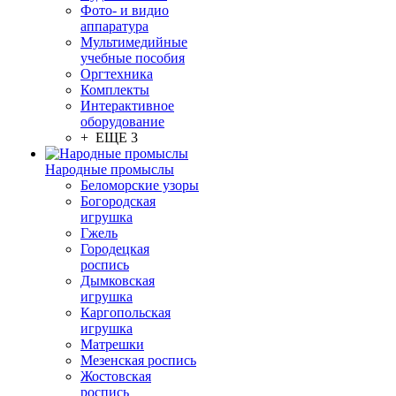
Фото- и видио
аппаратура
Мультимедийные
учебные пособия
Оргтехника
Комплекты
Интерактивное
оборудование
+ ЕЩЕ 3
Народные промыслы
Беломорские узоры
Богородская
игрушка
Гжель
Городецкая
роспись
Дымковская
игрушка
Каргопольская
игрушка
Матрешки
Мезенская роспись
Жостовская
роспись