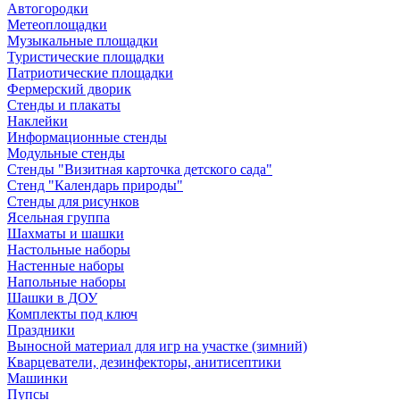
Автогородки
Метеоплощадки
Музыкальные площадки
Туристические площадки
Патриотические площадки
Фермерский дворик
Стенды и плакаты
Наклейки
Информационные стенды
Модульные стенды
Стенды "Визитная карточка детского сада"
Стенд "Календарь природы"
Стенды для рисунков
Ясельная группа
Шахматы и шашки
Настольные наборы
Настенные наборы
Напольные наборы
Шашки в ДОУ
Комплекты под ключ
Праздники
Выносной материал для игр на участке (зимний)
Кварцеватели, дезинфекторы, анитисептики
Машинки
Пупсы