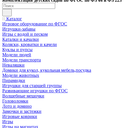
Ко
мплектация детских садов по ФГОC по ФЗ 44 и ФЗ 223
Каталог
Игровое оборудование по ФГОС
Игрушки-забавы
Игры с водой и песком
Каталки и качалки
Коляски, кроватки и качели
Куклы и пупсы
Модели людей
Модели транспорта
Неваляшки
Домики для кукол, кукольная мебель,посудка
Модели животных
Пирамидки
Игрушки для старшей группы
Развивающие игрушки по ФГОС
Волшебные мешочки
Головоломки
Лото и домино
Замочки и застежки
Игровые коврики
Игры
Игры на магнитах