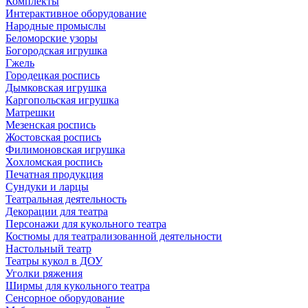
Комплекты
Интерактивное оборудование
Народные промыслы
Беломорские узоры
Богородская игрушка
Гжель
Городецкая роспись
Дымковская игрушка
Каргопольская игрушка
Матрешки
Мезенская роспись
Жостовская роспись
Филимоновская игрушка
Хохломская роспись
Печатная продукция
Сундуки и ларцы
Театральная деятельность
Декорации для театра
Персонажи для кукольного театра
Костюмы для театрализованной деятельности
Настольный театр
Театры кукол в ДОУ
Уголки ряжения
Ширмы для кукольного театра
Сенсорное оборудование