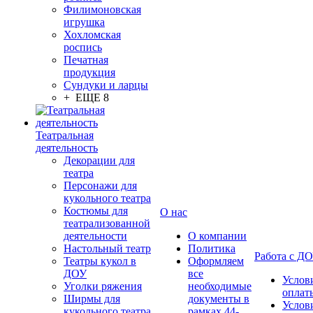
Филимоновская
игрушка
Хохломская
роспись
Печатная
продукция
Сундуки и ларцы
+ ЕЩЕ 8
Театральная
деятельность
Декорации для
театра
Персонажи для
кукольного театра
Костюмы для
О нас
театрализованной
деятельности
О компании
Настольный театр
Политика
Работа с Д
Театры кукол в
Оформляем
ДОУ
все
Услов
Уголки ряжения
необходимые
оплат
Ширмы для
документы в
Услов
кукольного театра
рамках 44-