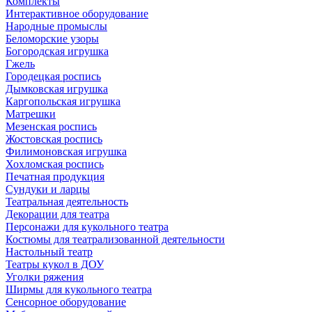
Комплекты
Интерактивное оборудование
Народные промыслы
Беломорские узоры
Богородская игрушка
Гжель
Городецкая роспись
Дымковская игрушка
Каргопольская игрушка
Матрешки
Мезенская роспись
Жостовская роспись
Филимоновская игрушка
Хохломская роспись
Печатная продукция
Сундуки и ларцы
Театральная деятельность
Декорации для театра
Персонажи для кукольного театра
Костюмы для театрализованной деятельности
Настольный театр
Театры кукол в ДОУ
Уголки ряжения
Ширмы для кукольного театра
Сенсорное оборудование