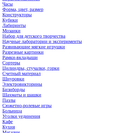
Часы
Форма, цвет, размер
Конструкторы
Кубики
Лабиринты
Мозаики
Набор для детского творчества
Научные лаборатории и эксперименты
Развивающие мягкие игрушки
Разрезные картинки
Рамки-вкладыши
Сортеры
Цилиндры, стучалки, горки
Счетный материал
Шнуровки
Электровикторины
Бизиборды
Шахматы и шашки
Пазлы
Сюжетно-ролевые игры
Больница
Уголки уединения
Кафе
Кухня
Магазин