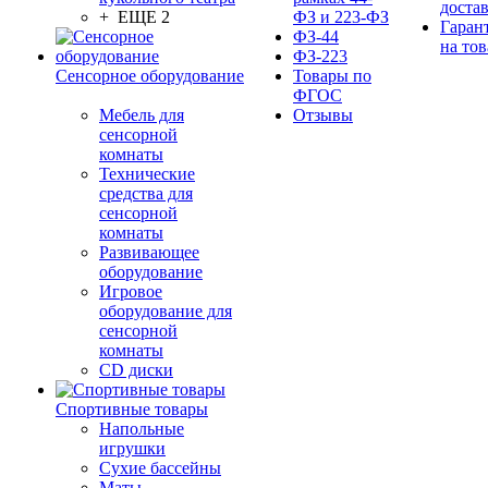
доста
+ ЕЩЕ 2
ФЗ и 223-ФЗ
Гаран
ФЗ-44
на тов
ФЗ-223
Сенсорное оборудование
Товары по
ФГОС
Мебель для
Отзывы
сенсорной
комнаты
Технические
средства для
сенсорной
комнаты
Развивающее
оборудование
Игровое
оборудование для
сенсорной
комнаты
CD диски
Спортивные товары
Напольные
игрушки
Сухие бассейны
Маты