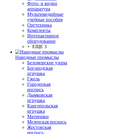
Фото- и видио
аппаратура
Мультимедийные
учебные пособия
Оргтехника
Комплекты
Интерактивное
оборудование
+ ЕЩЕ 3
Народные промыслы
Беломорские узоры
Богородская
игрушка
Гжель
Городецкая
роспись
Дымковская
игрушка
Каргопольская
игрушка
Матрешки
Мезенская роспись
Жостовская
роспись