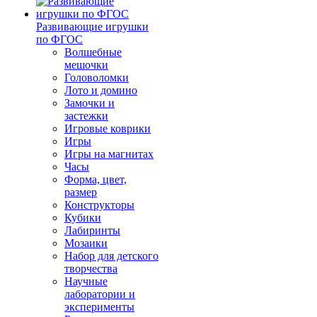
Развивающие игрушки
по ФГОС
Волшебные
мешочки
Головоломки
Лото и домино
Замочки и
застежки
Игровые коврики
Игры
Игры на магнитах
Часы
Форма, цвет,
размер
Конструкторы
Кубики
Лабиринты
Мозаики
Набор для детского
творчества
Научные
лаборатории и
эксперименты