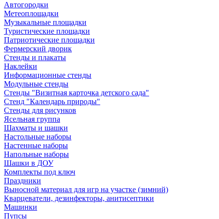
Автогородки
Метеоплощадки
Музыкальные площадки
Туристические площадки
Патриотические площадки
Фермерский дворик
Стенды и плакаты
Наклейки
Информационные стенды
Модульные стенды
Стенды "Визитная карточка детского сада"
Стенд "Календарь природы"
Стенды для рисунков
Ясельная группа
Шахматы и шашки
Настольные наборы
Настенные наборы
Напольные наборы
Шашки в ДОУ
Комплекты под ключ
Праздники
Выносной материал для игр на участке (зимний)
Кварцеватели, дезинфекторы, анитисептики
Машинки
Пупсы