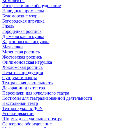
Комплекты
Интерактивное оборудование
Народные промыслы
Беломорские узоры
Богородская игрушка
Гжель
Городецкая роспись
Дымковская игрушка
Каргопольская игрушка
Матрешки
Мезенская роспись
Жостовская роспись
Филимоновская игрушка
Хохломская роспись
Печатная продукция
Сундуки и ларцы
Театральная деятельность
Декорации для театра
Персонажи для кукольного театра
Костюмы для театрализованной деятельности
Настольный театр
Театры кукол в ДОУ
Уголки ряжения
Ширмы для кукольного театра
Сенсорное оборудование