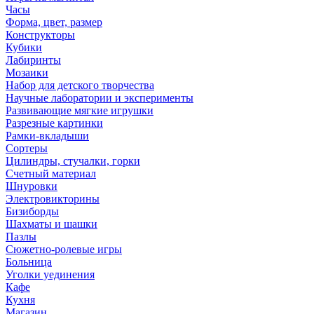
Часы
Форма, цвет, размер
Конструкторы
Кубики
Лабиринты
Мозаики
Набор для детского творчества
Научные лаборатории и эксперименты
Развивающие мягкие игрушки
Разрезные картинки
Рамки-вкладыши
Сортеры
Цилиндры, стучалки, горки
Счетный материал
Шнуровки
Электровикторины
Бизиборды
Шахматы и шашки
Пазлы
Сюжетно-ролевые игры
Больница
Уголки уединения
Кафе
Кухня
Магазин