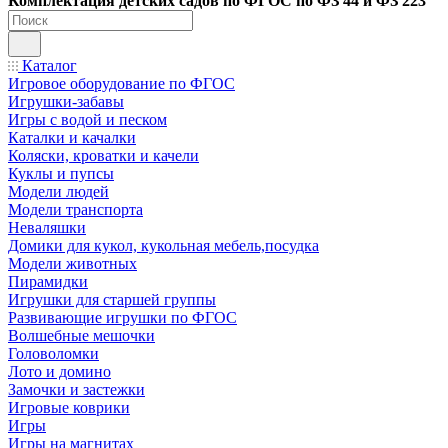
Ко
мплектация детских садов по ФГОC по ФЗ 44 и ФЗ 223
Каталог
Игровое оборудование по ФГОС
Игрушки-забавы
Игры с водой и песком
Каталки и качалки
Коляски, кроватки и качели
Куклы и пупсы
Модели людей
Модели транспорта
Неваляшки
Домики для кукол, кукольная мебель,посудка
Модели животных
Пирамидки
Игрушки для старшей группы
Развивающие игрушки по ФГОС
Волшебные мешочки
Головоломки
Лото и домино
Замочки и застежки
Игровые коврики
Игры
Игры на магнитах