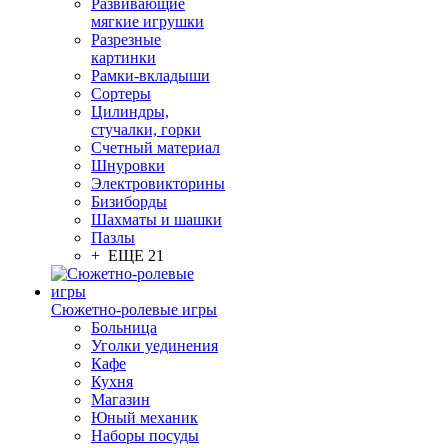
Развивающие
мягкие игрушки
Разрезные
картинки
Рамки-вкладыши
Сортеры
Цилиндры,
стучалки, горки
Счетный материал
Шнуровки
Электровикторины
Бизиборды
Шахматы и шашки
Пазлы
+ ЕЩЕ 21
Сюжетно-ролевые игры
Больница
Уголки уединения
Кафе
Кухня
Магазин
Юный механик
Наборы посуды