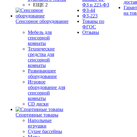
доста
+ ЕЩЕ 2
ФЗ и 223-ФЗ
Гаран
ФЗ-44
на тов
ФЗ-223
Сенсорное оборудование
Товары по
ФГОС
Мебель для
Отзывы
сенсорной
комнаты
Технические
средства для
сенсорной
комнаты
Развивающее
оборудование
Игровое
оборудование для
сенсорной
комнаты
CD диски
Спортивные товары
Напольные
игрушки
Сухие бассейны
Маты