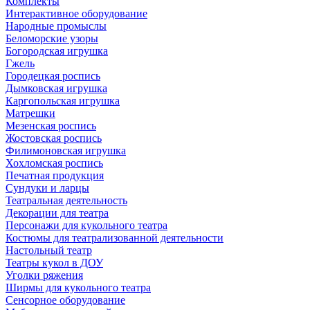
Комплекты
Интерактивное оборудование
Народные промыслы
Беломорские узоры
Богородская игрушка
Гжель
Городецкая роспись
Дымковская игрушка
Каргопольская игрушка
Матрешки
Мезенская роспись
Жостовская роспись
Филимоновская игрушка
Хохломская роспись
Печатная продукция
Сундуки и ларцы
Театральная деятельность
Декорации для театра
Персонажи для кукольного театра
Костюмы для театрализованной деятельности
Настольный театр
Театры кукол в ДОУ
Уголки ряжения
Ширмы для кукольного театра
Сенсорное оборудование