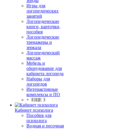
зонды
Игры для
логопедических
занятий
Логопедические
книги, карточки,
пособия
Логопедические
тренажеры и
зеркала
Логопедический
массаж
Мебель и
оборудование для
кабинета логопеда
Наборы для
логопедов
Интерактивные
комплексы и ПО
+ ЕЩЕ 3
Кабинет психолога
Пособия для
психолога
Водная и песочная