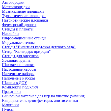
Автогородки
Метеоплощадки
Музыкальные площадки
Туристические площадки
Патриотические площадки
Фермерский дворик
Стенды и плакаты
Наклейки
Информационные стенды
Модульные стенды
Стенды "Визитная карточка детского сада"
Стенд "Календарь природы"
Стенды для рисунков
Ясельная группа
Шахматы и шашки
Настольные наборы
Настенные наборы
Напольные наборы
Шашки в ДОУ
Комплекты под ключ
Праздники
Выносной материал для игр на участке (зимний)
Кварцеватели, дезинфекторы, анитисептики
Машинки
Пупсы