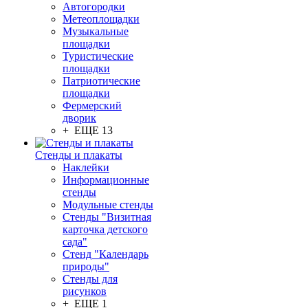
Автогородки
Метеоплощадки
Музыкальные
площадки
Туристические
площадки
Патриотические
площадки
Фермерский
дворик
+ ЕЩЕ 13
Стенды и плакаты
Наклейки
Информационные
стенды
Модульные стенды
Стенды "Визитная
карточка детского
сада"
Стенд "Календарь
природы"
Стенды для
рисунков
+ ЕЩЕ 1