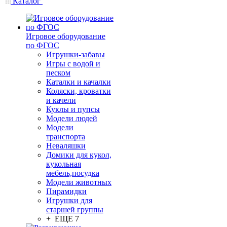
Каталог
Игровое оборудование
по ФГОС
Игрушки-забавы
Игры с водой и
песком
Каталки и качалки
Коляски, кроватки
и качели
Куклы и пупсы
Модели людей
Модели
транспорта
Неваляшки
Домики для кукол,
кукольная
мебель,посудка
Модели животных
Пирамидки
Игрушки для
старшей группы
+ ЕЩЕ 7