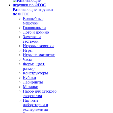
Развивающие игрушки
по ФГОС
Волшебные
мешочки
Головоломки
Лото и домино
Замочки и
застежки
Игровые коврики
Игры
Игры на магнитах
Часы
Форма, цвет,
размер
Конструкторы
Кубики
Лабиринты
Мозаики
Набор для детского
творчества
Научные
лаборатории и
эксперименты