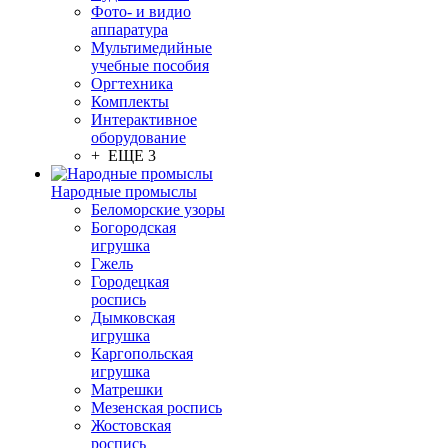
Фото- и видио
аппаратура
Мультимедийные
учебные пособия
Оргтехника
Комплекты
Интерактивное
оборудование
+ ЕЩЕ 3
Народные промыслы
Беломорские узоры
Богородская
игрушка
Гжель
Городецкая
роспись
Дымковская
игрушка
Каргопольская
игрушка
Матрешки
Мезенская роспись
Жостовская
роспись