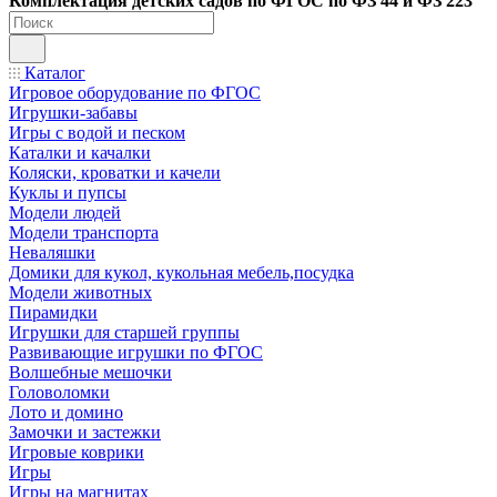
Ко
мплектация детских садов по ФГОC по ФЗ 44 и ФЗ 223
Каталог
Игровое оборудование по ФГОС
Игрушки-забавы
Игры с водой и песком
Каталки и качалки
Коляски, кроватки и качели
Куклы и пупсы
Модели людей
Модели транспорта
Неваляшки
Домики для кукол, кукольная мебель,посудка
Модели животных
Пирамидки
Игрушки для старшей группы
Развивающие игрушки по ФГОС
Волшебные мешочки
Головоломки
Лото и домино
Замочки и застежки
Игровые коврики
Игры
Игры на магнитах