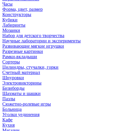
Часы
Форма, цвет, размер
Конструкторы
Кубики
Лабиринты
Мозаики
Набор для детского творчества
Научные лаборатории и эксперименты
Развивающие мягкие игрушки
Разрезные картинки
Рамки-вкладыши
Сортеры
Цилиндры, стучалки, горки
Счетный материал
Шнуровки
Электровикторины
Бизиборды
Шахматы и шашки
Пазлы
Сюжетно-ролевые игры
Больница
Уголки уединения
Кафе
Кухня
Магазин