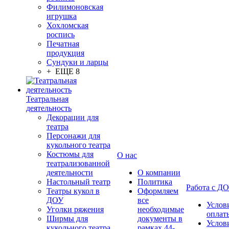
Филимоновская
игрушка
Хохломская
роспись
Печатная
продукция
Сундуки и ларцы
+ ЕЩЕ 8
Театральная
деятельность
Декорации для
театра
Персонажи для
кукольного театра
Костюмы для
О нас
театрализованной
деятельности
О компании
Настольный театр
Политика
Работа с Д
Театры кукол в
Оформляем
ДОУ
все
Услов
Уголки ряжения
необходимые
оплат
Ширмы для
документы в
Услов
кукольного театра
рамках 44-