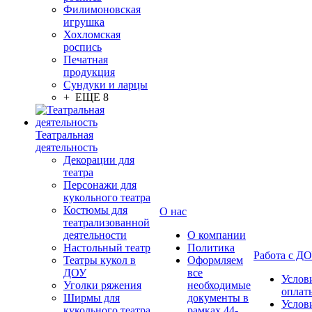
Филимоновская
игрушка
Хохломская
роспись
Печатная
продукция
Сундуки и ларцы
+ ЕЩЕ 8
Театральная
деятельность
Декорации для
театра
Персонажи для
кукольного театра
Костюмы для
О нас
театрализованной
деятельности
О компании
Настольный театр
Политика
Работа с Д
Театры кукол в
Оформляем
ДОУ
все
Услов
Уголки ряжения
необходимые
оплат
Ширмы для
документы в
Услов
кукольного театра
рамках 44-