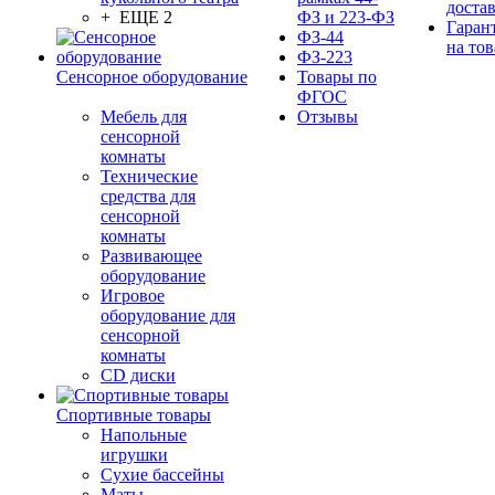
доста
+ ЕЩЕ 2
ФЗ и 223-ФЗ
Гаран
ФЗ-44
на тов
ФЗ-223
Сенсорное оборудование
Товары по
ФГОС
Мебель для
Отзывы
сенсорной
комнаты
Технические
средства для
сенсорной
комнаты
Развивающее
оборудование
Игровое
оборудование для
сенсорной
комнаты
CD диски
Спортивные товары
Напольные
игрушки
Сухие бассейны
Маты