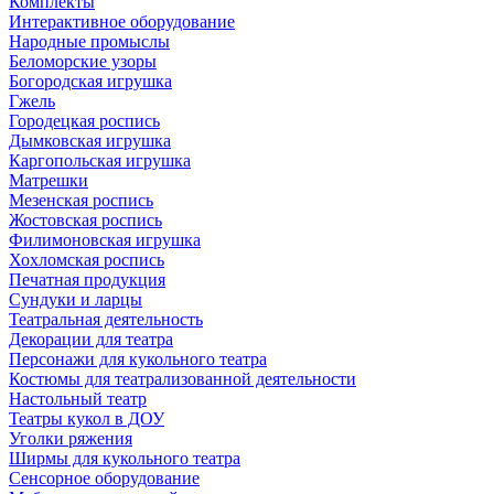
Комплекты
Интерактивное оборудование
Народные промыслы
Беломорские узоры
Богородская игрушка
Гжель
Городецкая роспись
Дымковская игрушка
Каргопольская игрушка
Матрешки
Мезенская роспись
Жостовская роспись
Филимоновская игрушка
Хохломская роспись
Печатная продукция
Сундуки и ларцы
Театральная деятельность
Декорации для театра
Персонажи для кукольного театра
Костюмы для театрализованной деятельности
Настольный театр
Театры кукол в ДОУ
Уголки ряжения
Ширмы для кукольного театра
Сенсорное оборудование