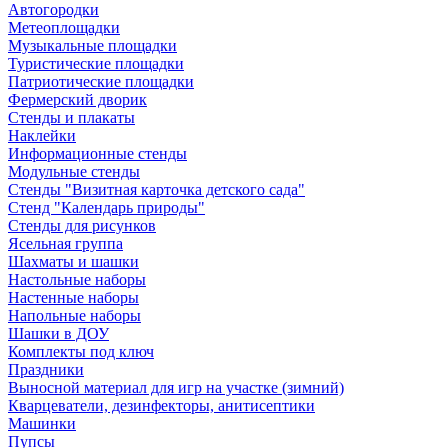
Автогородки
Метеоплощадки
Музыкальные площадки
Туристические площадки
Патриотические площадки
Фермерский дворик
Стенды и плакаты
Наклейки
Информационные стенды
Модульные стенды
Стенды "Визитная карточка детского сада"
Стенд "Календарь природы"
Стенды для рисунков
Ясельная группа
Шахматы и шашки
Настольные наборы
Настенные наборы
Напольные наборы
Шашки в ДОУ
Комплекты под ключ
Праздники
Выносной материал для игр на участке (зимний)
Кварцеватели, дезинфекторы, анитисептики
Машинки
Пупсы