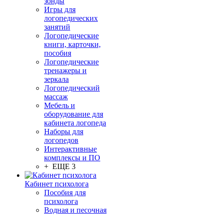
зонды
Игры для
логопедических
занятий
Логопедические
книги, карточки,
пособия
Логопедические
тренажеры и
зеркала
Логопедический
массаж
Мебель и
оборудование для
кабинета логопеда
Наборы для
логопедов
Интерактивные
комплексы и ПО
+ ЕЩЕ 3
Кабинет психолога
Пособия для
психолога
Водная и песочная