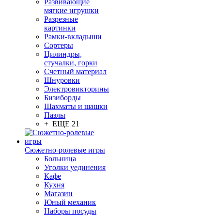
Развивающие
мягкие игрушки
Разрезные
картинки
Рамки-вкладыши
Сортеры
Цилиндры,
стучалки, горки
Счетный материал
Шнуровки
Электровикторины
Бизиборды
Шахматы и шашки
Пазлы
+ ЕЩЕ 21
Сюжетно-ролевые игры
Больница
Уголки уединения
Кафе
Кухня
Магазин
Юный механик
Наборы посуды