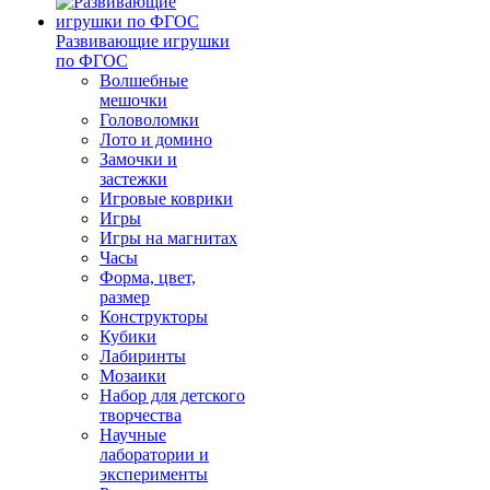
Развивающие игрушки
по ФГОС
Волшебные
мешочки
Головоломки
Лото и домино
Замочки и
застежки
Игровые коврики
Игры
Игры на магнитах
Часы
Форма, цвет,
размер
Конструкторы
Кубики
Лабиринты
Мозаики
Набор для детского
творчества
Научные
лаборатории и
эксперименты