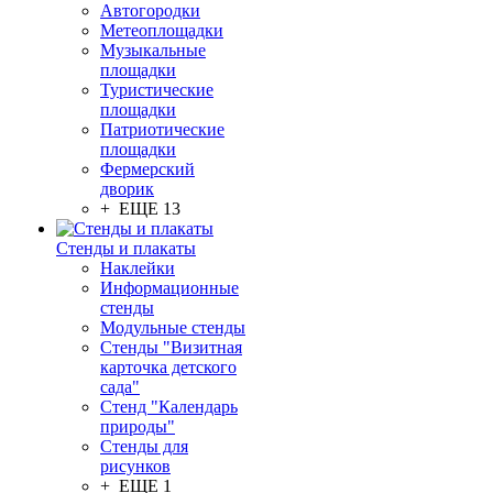
Автогородки
Метеоплощадки
Музыкальные
площадки
Туристические
площадки
Патриотические
площадки
Фермерский
дворик
+ ЕЩЕ 13
Стенды и плакаты
Наклейки
Информационные
стенды
Модульные стенды
Стенды "Визитная
карточка детского
сада"
Стенд "Календарь
природы"
Стенды для
рисунков
+ ЕЩЕ 1