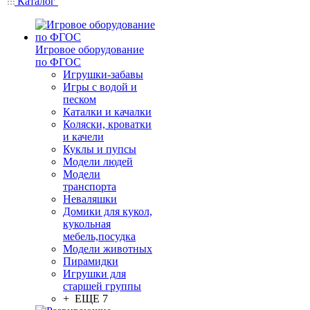
Каталог
Игровое оборудование
по ФГОС
Игрушки-забавы
Игры с водой и
песком
Каталки и качалки
Коляски, кроватки
и качели
Куклы и пупсы
Модели людей
Модели
транспорта
Неваляшки
Домики для кукол,
кукольная
мебель,посудка
Модели животных
Пирамидки
Игрушки для
старшей группы
+ ЕЩЕ 7