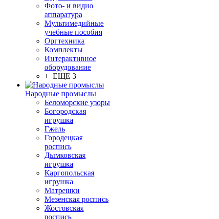
Фото- и видио
аппаратура
Мультимедийные
учебные пособия
Оргтехника
Комплекты
Интерактивное
оборудование
+ ЕЩЕ 3
Народные промыслы
Беломорские узоры
Богородская
игрушка
Гжель
Городецкая
роспись
Дымковская
игрушка
Каргопольская
игрушка
Матрешки
Мезенская роспись
Жостовская
роспись