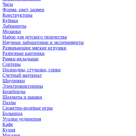
Часы
Форма, цвет, размер
Конструкторы
Кубики
Лабиринты
Мозаики
Набор для детского творчества
Научные лаборатории и эксперименты
Развивающие мягкие игрушки
Разрезные картинки
Рамки-вкладыши
Сортеры
Цилиндры, стучалки, горки
Счетный материал
Шнуровки
Электровикторины
Бизиборды
Шахматы и шашки
Пазлы
Сюжетно-ролевые игры
Больница
Уголки уединения
Кафе
Кухня
Магазин