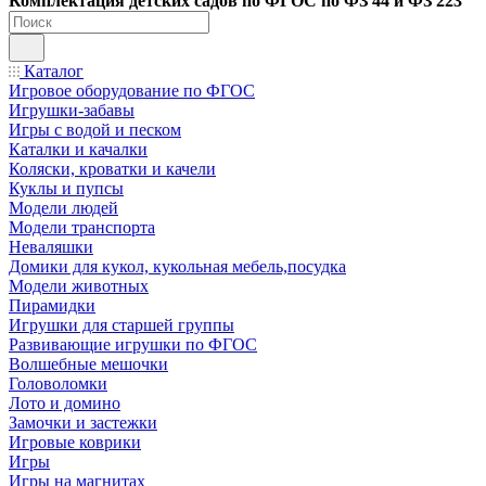
Ко
мплектация детских садов по ФГОC по ФЗ 44 и ФЗ 223
Каталог
Игровое оборудование по ФГОС
Игрушки-забавы
Игры с водой и песком
Каталки и качалки
Коляски, кроватки и качели
Куклы и пупсы
Модели людей
Модели транспорта
Неваляшки
Домики для кукол, кукольная мебель,посудка
Модели животных
Пирамидки
Игрушки для старшей группы
Развивающие игрушки по ФГОС
Волшебные мешочки
Головоломки
Лото и домино
Замочки и застежки
Игровые коврики
Игры
Игры на магнитах