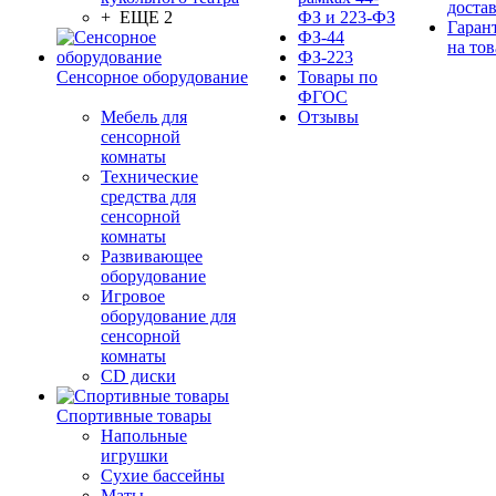
доста
+ ЕЩЕ 2
ФЗ и 223-ФЗ
Гаран
ФЗ-44
на тов
ФЗ-223
Сенсорное оборудование
Товары по
ФГОС
Мебель для
Отзывы
сенсорной
комнаты
Технические
средства для
сенсорной
комнаты
Развивающее
оборудование
Игровое
оборудование для
сенсорной
комнаты
CD диски
Спортивные товары
Напольные
игрушки
Сухие бассейны
Маты