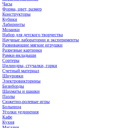
Часы
Форма, цвет, размер
Конструкторы
Кубики
Лабиринты
Мозаики
Набор для детского творчества
Научные лаборатории и эксперименты
Развивающие мягкие игрушки
Разрезные картинки
Рамки-вкладыши
Сортеры
Цилиндры, стучалки, горки
Счетный материал
Шнуровки
Электровикторины
Бизиборды
Шахматы и шашки
Пазлы
Сюжетно-ролевые игры
Больница
Уголки уединения
Кафе
Кухня
Магазин