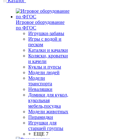
Каталог
Игровое оборудование
по ФГОС
Игрушки-забавы
Игры с водой и
песком
Каталки и качалки
Коляски, кроватки
и качели
Куклы и пупсы
Модели людей
Модели
транспорта
Неваляшки
Домики для кукол,
кукольная
мебель,посудка
Модели животных
Пирамидки
Игрушки для
старшей группы
+ ЕЩЕ 7