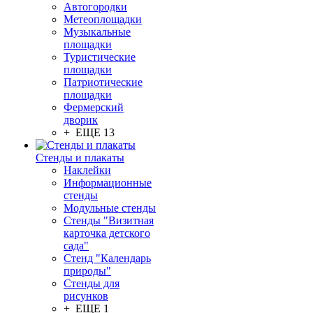
Автогородки
Метеоплощадки
Музыкальные
площадки
Туристические
площадки
Патриотические
площадки
Фермерский
дворик
+ ЕЩЕ 13
Стенды и плакаты
Наклейки
Информационные
стенды
Модульные стенды
Стенды "Визитная
карточка детского
сада"
Стенд "Календарь
природы"
Стенды для
рисунков
+ ЕЩЕ 1