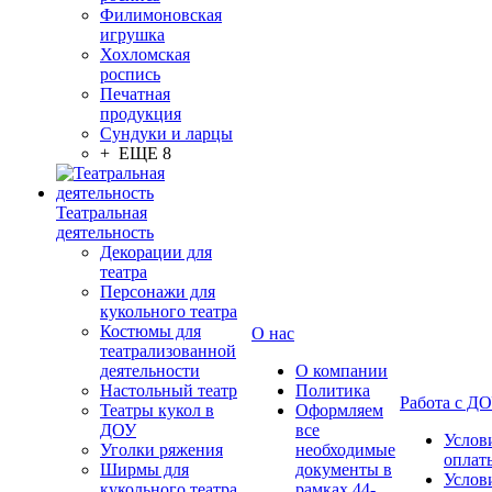
Филимоновская
игрушка
Хохломская
роспись
Печатная
продукция
Сундуки и ларцы
+ ЕЩЕ 8
Театральная
деятельность
Декорации для
театра
Персонажи для
кукольного театра
Костюмы для
О нас
театрализованной
деятельности
О компании
Настольный театр
Политика
Работа с Д
Театры кукол в
Оформляем
ДОУ
все
Услов
Уголки ряжения
необходимые
оплат
Ширмы для
документы в
Услов
кукольного театра
рамках 44-