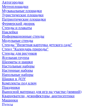
Автогородки
Метеоплощадки
Музыкальные площадки
Туристические площадки
Патриотические площадки
Фермерский дворик
Стенды и плакаты
Наклейки
Информационные стенды
Модульные стенды
Стенды "Визитная карточка детского сада"
Стенд "Календарь природы"
Стенды для рисунков
Ясельная группа
Шахматы и шашки
Настольные наборы
Настенные наборы
Напольные наборы
Шашки в ДОУ
Комплекты под ключ
Праздники
Выносной материал для игр на участке (зимний)
Кварцеватели, дезинфекторы, анитисептики
Машинки
Пупсы