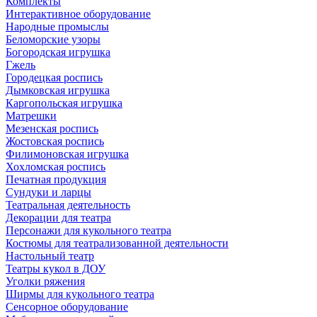
Комплекты
Интерактивное оборудование
Народные промыслы
Беломорские узоры
Богородская игрушка
Гжель
Городецкая роспись
Дымковская игрушка
Каргопольская игрушка
Матрешки
Мезенская роспись
Жостовская роспись
Филимоновская игрушка
Хохломская роспись
Печатная продукция
Сундуки и ларцы
Театральная деятельность
Декорации для театра
Персонажи для кукольного театра
Костюмы для театрализованной деятельности
Настольный театр
Театры кукол в ДОУ
Уголки ряжения
Ширмы для кукольного театра
Сенсорное оборудование