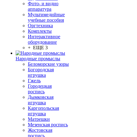
Фото- и видио
аппаратура
Мультимедийные
учебные пособия
Оргтехника
Комплекты
Интерактивное
оборудование
+ ЕЩЕ 3
Народные промыслы
Беломорские узоры
Богородская
игрушка
Гжель
Городецкая
роспись
Дымковская
игрушка
Каргопольская
игрушка
Матрешки
Мезенская роспись
Жостовская
роспись