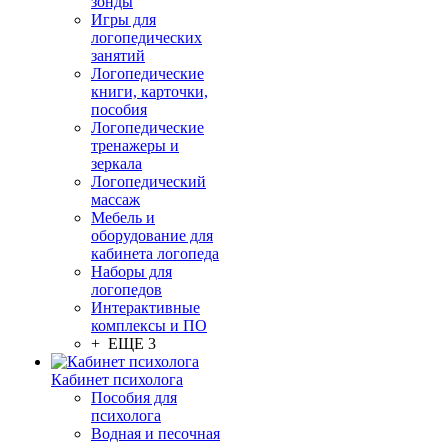
зонды
Игры для
логопедических
занятий
Логопедические
книги, карточки,
пособия
Логопедические
тренажеры и
зеркала
Логопедический
массаж
Мебель и
оборудование для
кабинета логопеда
Наборы для
логопедов
Интерактивные
комплексы и ПО
+ ЕЩЕ 3
Кабинет психолога
Пособия для
психолога
Водная и песочная