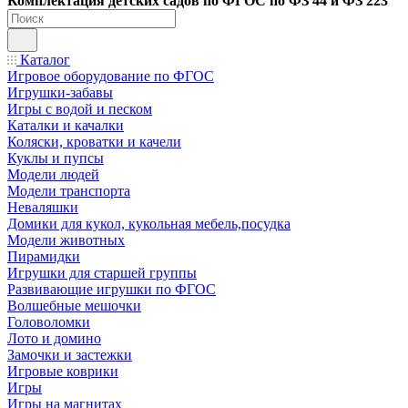
Ко
мплектация детских садов по ФГОC по ФЗ 44 и ФЗ 223
Каталог
Игровое оборудование по ФГОС
Игрушки-забавы
Игры с водой и песком
Каталки и качалки
Коляски, кроватки и качели
Куклы и пупсы
Модели людей
Модели транспорта
Неваляшки
Домики для кукол, кукольная мебель,посудка
Модели животных
Пирамидки
Игрушки для старшей группы
Развивающие игрушки по ФГОС
Волшебные мешочки
Головоломки
Лото и домино
Замочки и застежки
Игровые коврики
Игры
Игры на магнитах