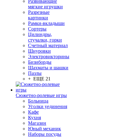
Развивающие
мягкие игрушки
Разрезные
картинки
Рамки-вкладыши
Сортеры
Цилиндры,
стучалки, горки
Счетный материал
Шнуровки
Электровикторины
Бизиборды
Шахматы и шашки
Пазлы
+ ЕЩЕ 21
Сюжетно-ролевые игры
Больница
Уголки уединения
Кафе
Кухня
Магазин
Юный механик
Наборы посуды