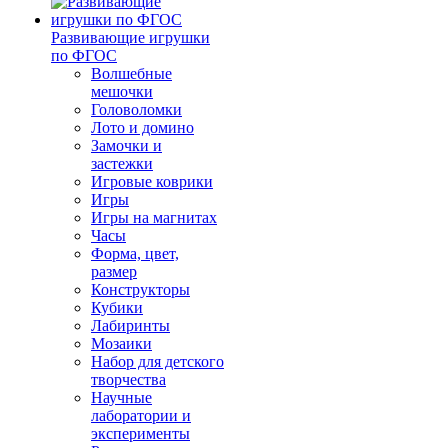
Развивающие игрушки
по ФГОС
Волшебные
мешочки
Головоломки
Лото и домино
Замочки и
застежки
Игровые коврики
Игры
Игры на магнитах
Часы
Форма, цвет,
размер
Конструкторы
Кубики
Лабиринты
Мозаики
Набор для детского
творчества
Научные
лаборатории и
эксперименты