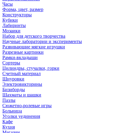
Часы
Форма, цвет, размер
Конструкторы
Кубики
Лабиринты
Мозаики
Набор для детского творчества
Научные лаборатории и эксперименты
Развивающие мягкие игрушки
Разрезные картинки
Рамки-вкладыши
Сортеры
Цилиндры, стучалки, горки
Счетный материал
Шнуровки
Электровикторины
Бизиборды
Шахматы и шашки
Пазлы
Сюжетно-ролевые игры
Больница
Уголки уединения
Кафе
Кухня
Магазин