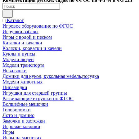
Ко
мплектация детских садов по ФГОC по ФЗ 44 и ФЗ 223
Каталог
Игровое оборудование по ФГОС
Игрушки-забавы
Игры с водой и песком
Каталки и качалки
Коляски, кроватки и качели
Куклы и пупсы
Модели людей
Модели транспорта
Неваляшки
Домики для кукол, кукольная мебель,посудка
Модели животных
Пирамидки
Игрушки для старшей группы
Развивающие игрушки по ФГОС
Волшебные мешочки
Головоломки
Лото и домино
Замочки и застежки
Игровые коврики
Игры
Игры на магнитах