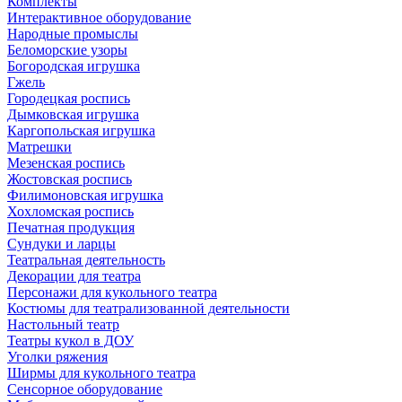
Комплекты
Интерактивное оборудование
Народные промыслы
Беломорские узоры
Богородская игрушка
Гжель
Городецкая роспись
Дымковская игрушка
Каргопольская игрушка
Матрешки
Мезенская роспись
Жостовская роспись
Филимоновская игрушка
Хохломская роспись
Печатная продукция
Сундуки и ларцы
Театральная деятельность
Декорации для театра
Персонажи для кукольного театра
Костюмы для театрализованной деятельности
Настольный театр
Театры кукол в ДОУ
Уголки ряжения
Ширмы для кукольного театра
Сенсорное оборудование