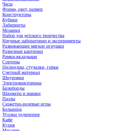
Часы
Форма, цвет, размер
Конструкторы
Кубики
Лабиринты
Мозаики
Набор для детского творчества
Научные лаборатории и эксперименты
Развивающие мягкие игрушки
Разрезные картинки
Рамки-вкладыши
Сортеры
Цилиндры, стучалки, горки
Счетный материал
Шнуровки
Электровикторины
Бизиборды
Шахматы и шашки
Пазлы
Сюжетно-ролевые игры
Больница
Уголки уединения
Кафе
Кухня
Магазин