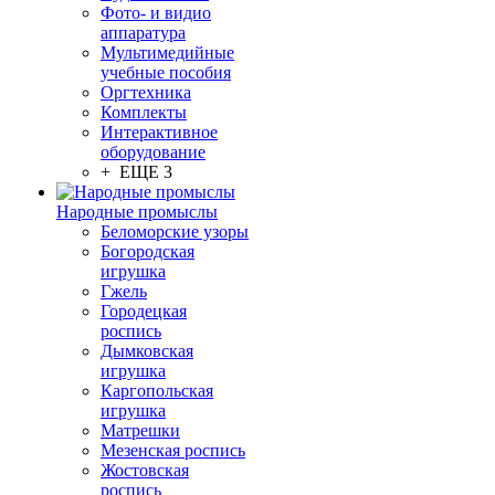
Фото- и видио
аппаратура
Мультимедийные
учебные пособия
Оргтехника
Комплекты
Интерактивное
оборудование
+ ЕЩЕ 3
Народные промыслы
Беломорские узоры
Богородская
игрушка
Гжель
Городецкая
роспись
Дымковская
игрушка
Каргопольская
игрушка
Матрешки
Мезенская роспись
Жостовская
роспись