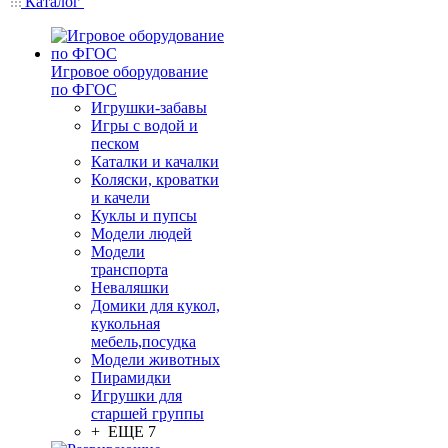
Каталог
Игровое оборудование
по ФГОС
Игрушки-забавы
Игры с водой и
песком
Каталки и качалки
Коляски, кроватки
и качели
Куклы и пупсы
Модели людей
Модели
транспорта
Неваляшки
Домики для кукол,
кукольная
мебель,посудка
Модели животных
Пирамидки
Игрушки для
старшей группы
+ ЕЩЕ 7