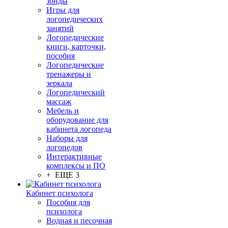
зонды
Игры для
логопедических
занятий
Логопедические
книги, карточки,
пособия
Логопедические
тренажеры и
зеркала
Логопедический
массаж
Мебель и
оборудование для
кабинета логопеда
Наборы для
логопедов
Интерактивные
комплексы и ПО
+ ЕЩЕ 3
Кабинет психолога
Пособия для
психолога
Водная и песочная