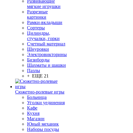
Развивающие
мягкие игрушки
Разрезные
картинки
Рамки-вкладыши
Сортеры
Цилиндры,
стучалки, горки
Счетный материал
Шнуровки
Электровикторины
Бизиборды
Шахматы и шашки
Пазлы
+ ЕЩЕ 21
Сюжетно-ролевые игры
Больница
Уголки уединения
Кафе
Кухня
Магазин
Юный механик
Наборы посуды