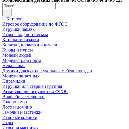
Ко
мплектация детских садов по ФГОC по ФЗ 44 и ФЗ 223
Каталог
Игровое оборудование по ФГОС
Игрушки-забавы
Игры с водой и песком
Каталки и качалки
Коляски, кроватки и качели
Куклы и пупсы
Модели людей
Модели транспорта
Неваляшки
Домики для кукол, кукольная мебель,посудка
Модели животных
Пирамидки
Игрушки для старшей группы
Развивающие игрушки по ФГОС
Волшебные мешочки
Головоломки
Лото и домино
Замочки и застежки
Игровые коврики
Игры
Игры на магнитах