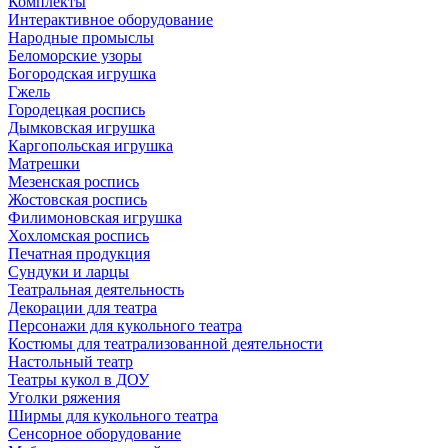
Комплекты
Интерактивное оборудование
Народные промыслы
Беломорские узоры
Богородская игрушка
Гжель
Городецкая роспись
Дымковская игрушка
Каргопольская игрушка
Матрешки
Мезенская роспись
Жостовская роспись
Филимоновская игрушка
Хохломская роспись
Печатная продукция
Сундуки и ларцы
Театральная деятельность
Декорации для театра
Персонажи для кукольного театра
Костюмы для театрализованной деятельности
Настольный театр
Театры кукол в ДОУ
Уголки ряжения
Ширмы для кукольного театра
Сенсорное оборудование