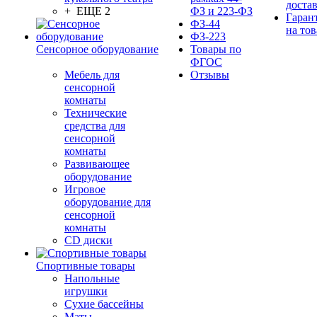
доста
+ ЕЩЕ 2
ФЗ и 223-ФЗ
Гаран
ФЗ-44
на тов
ФЗ-223
Сенсорное оборудование
Товары по
ФГОС
Мебель для
Отзывы
сенсорной
комнаты
Технические
средства для
сенсорной
комнаты
Развивающее
оборудование
Игровое
оборудование для
сенсорной
комнаты
CD диски
Спортивные товары
Напольные
игрушки
Сухие бассейны
Маты