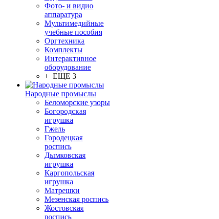
Фото- и видио
аппаратура
Мультимедийные
учебные пособия
Оргтехника
Комплекты
Интерактивное
оборудование
+ ЕЩЕ 3
Народные промыслы
Беломорские узоры
Богородская
игрушка
Гжель
Городецкая
роспись
Дымковская
игрушка
Каргопольская
игрушка
Матрешки
Мезенская роспись
Жостовская
роспись