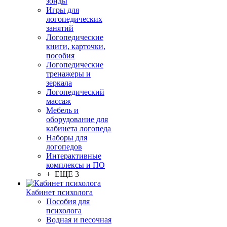
зонды
Игры для
логопедических
занятий
Логопедические
книги, карточки,
пособия
Логопедические
тренажеры и
зеркала
Логопедический
массаж
Мебель и
оборудование для
кабинета логопеда
Наборы для
логопедов
Интерактивные
комплексы и ПО
+ ЕЩЕ 3
Кабинет психолога
Пособия для
психолога
Водная и песочная