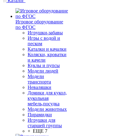
Каталог
Игровое оборудование
по ФГОС
Игрушки-забавы
Игры с водой и
песком
Каталки и качалки
Коляски, кроватки
и качели
Куклы и пупсы
Модели людей
Модели
транспорта
Неваляшки
Домики для кукол,
кукольная
мебель,посудка
Модели животных
Пирамидки
Игрушки для
старшей группы
+ ЕЩЕ 7