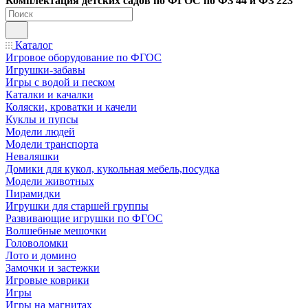
Ко
мплектация детских садов по ФГОC по ФЗ 44 и ФЗ 223
Каталог
Игровое оборудование по ФГОС
Игрушки-забавы
Игры с водой и песком
Каталки и качалки
Коляски, кроватки и качели
Куклы и пупсы
Модели людей
Модели транспорта
Неваляшки
Домики для кукол, кукольная мебель,посудка
Модели животных
Пирамидки
Игрушки для старшей группы
Развивающие игрушки по ФГОС
Волшебные мешочки
Головоломки
Лото и домино
Замочки и застежки
Игровые коврики
Игры
Игры на магнитах