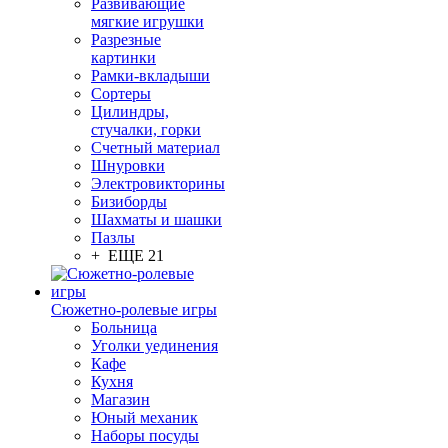
Развивающие
мягкие игрушки
Разрезные
картинки
Рамки-вкладыши
Сортеры
Цилиндры,
стучалки, горки
Счетный материал
Шнуровки
Электровикторины
Бизиборды
Шахматы и шашки
Пазлы
+ ЕЩЕ 21
Сюжетно-ролевые игры
Больница
Уголки уединения
Кафе
Кухня
Магазин
Юный механик
Наборы посуды