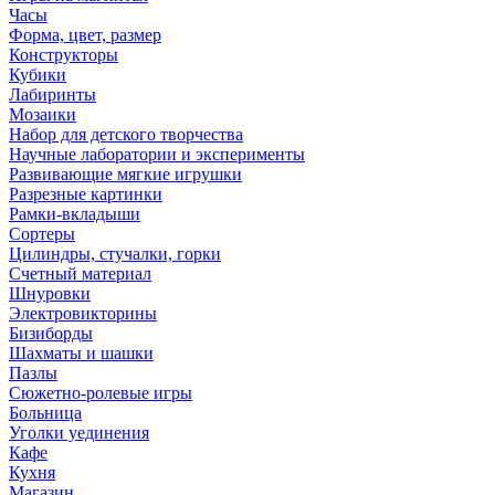
Часы
Форма, цвет, размер
Конструкторы
Кубики
Лабиринты
Мозаики
Набор для детского творчества
Научные лаборатории и эксперименты
Развивающие мягкие игрушки
Разрезные картинки
Рамки-вкладыши
Сортеры
Цилиндры, стучалки, горки
Счетный материал
Шнуровки
Электровикторины
Бизиборды
Шахматы и шашки
Пазлы
Сюжетно-ролевые игры
Больница
Уголки уединения
Кафе
Кухня
Магазин