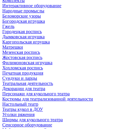
Комплекты
Интерактивное оборудование
Народные промыслы
Беломорские узоры
Богородская игрушка
Гжель
Городецкая роспись
Дымковская игрушка
Каргопольская игрушка
Матрешки
Мезенская роспись
Жостовская роспись
Филимоновская игрушка
Хохломская роспись
Печатная продукция
Сундуки и ларцы
Театральная деятельность
Декорации для театра
Персонажи для кукольного театра
Костюмы для театрализованной деятельности
Настольный театр
Театры кукол в ДОУ
Уголки ряжения
Ширмы для кукольного театра
Сенсорное оборудование