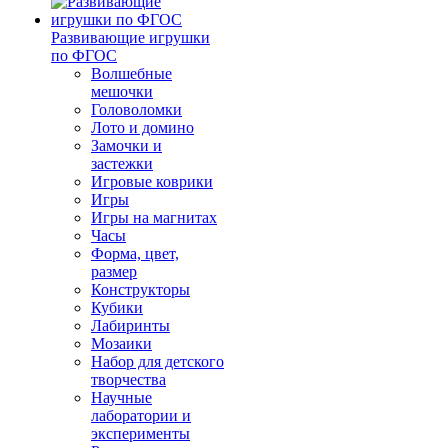
Развивающие игрушки
по ФГОС
Волшебные
мешочки
Головоломки
Лото и домино
Замочки и
застежки
Игровые коврики
Игры
Игры на магнитах
Часы
Форма, цвет,
размер
Конструкторы
Кубики
Лабиринты
Мозаики
Набор для детского
творчества
Научные
лаборатории и
эксперименты