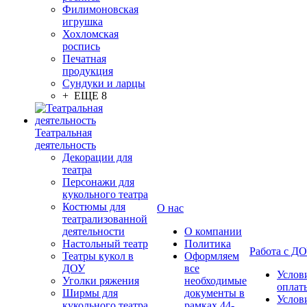
Филимоновская
игрушка
Хохломская
роспись
Печатная
продукция
Сундуки и ларцы
+ ЕЩЕ 8
Театральная
деятельность
Декорации для
театра
Персонажи для
кукольного театра
Костюмы для
О нас
театрализованной
деятельности
О компании
Настольный театр
Политика
Работа с Д
Театры кукол в
Оформляем
ДОУ
все
Услов
Уголки ряжения
необходимые
оплат
Ширмы для
документы в
Услов
кукольного театра
рамках 44-