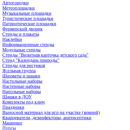
Автогородки
Метеоплощадки
Музыкальные площадки
Туристические площадки
Патриотические площадки
Фермерский дворик
Стенды и плакаты
Наклейки
Информационные стенды
Модульные стенды
Стенды "Визитная карточка детского сада"
Стенд "Календарь природы"
Стенды для рисунков
Ясельная группа
Шахматы и шашки
Настольные наборы
Настенные наборы
Напольные наборы
Шашки в ДОУ
Комплекты под ключ
Праздники
Выносной материал для игр на участке (зимний)
Кварцеватели, дезинфекторы, анитисептики
Машинки
Пупсы