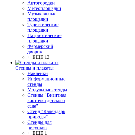
Автогородки
Метеоплощадки
Музыкальные
площадки
Туристические
площадки
Патриотические
площадки
Фермерский
дворик
+ ЕЩЕ 13
Стенды и плакаты
Наклейки
Информационные
стенды
Модульные стенды
Стенды "Визитная
карточка детского
сада"
Стенд "Календарь
природы"
Стенды для
рисунков
+ ЕЩЕ 1