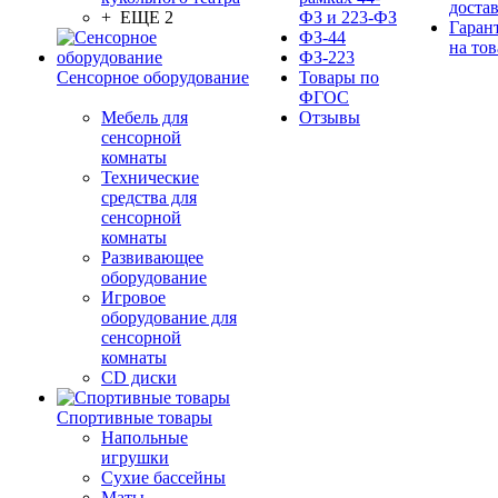
доста
+ ЕЩЕ 2
ФЗ и 223-ФЗ
Гаран
ФЗ-44
на тов
ФЗ-223
Сенсорное оборудование
Товары по
ФГОС
Мебель для
Отзывы
сенсорной
комнаты
Технические
средства для
сенсорной
комнаты
Развивающее
оборудование
Игровое
оборудование для
сенсорной
комнаты
CD диски
Спортивные товары
Напольные
игрушки
Сухие бассейны
Маты