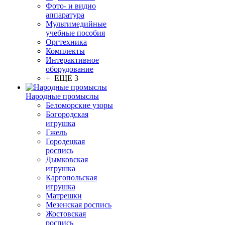
Фото- и видио
аппаратура
Мультимедийные
учебные пособия
Оргтехника
Комплекты
Интерактивное
оборудование
+ ЕЩЕ 3
Народные промыслы
Беломорские узоры
Богородская
игрушка
Гжель
Городецкая
роспись
Дымковская
игрушка
Каргопольская
игрушка
Матрешки
Мезенская роспись
Жостовская
роспись