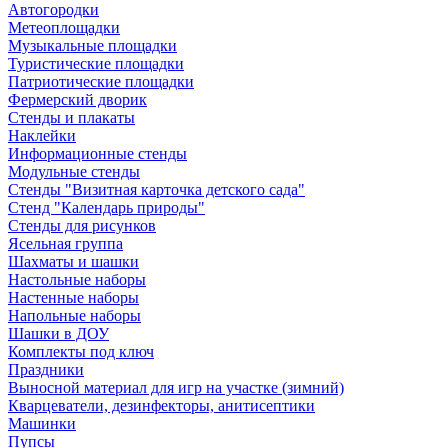
Автогородки
Метеоплощадки
Музыкальные площадки
Туристические площадки
Патриотические площадки
Фермерский дворик
Стенды и плакаты
Наклейки
Информационные стенды
Модульные стенды
Стенды "Визитная карточка детского сада"
Стенд "Календарь природы"
Стенды для рисунков
Ясельная группа
Шахматы и шашки
Настольные наборы
Настенные наборы
Напольные наборы
Шашки в ДОУ
Комплекты под ключ
Праздники
Выносной материал для игр на участке (зимний)
Кварцеватели, дезинфекторы, анитисептики
Машинки
Пупсы