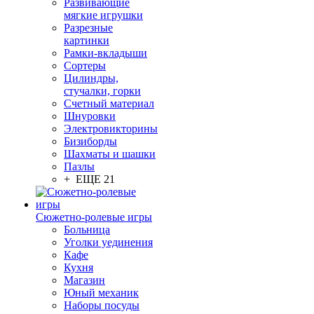
Развивающие
мягкие игрушки
Разрезные
картинки
Рамки-вкладыши
Сортеры
Цилиндры,
стучалки, горки
Счетный материал
Шнуровки
Электровикторины
Бизиборды
Шахматы и шашки
Пазлы
+ ЕЩЕ 21
Сюжетно-ролевые игры
Больница
Уголки уединения
Кафе
Кухня
Магазин
Юный механик
Наборы посуды