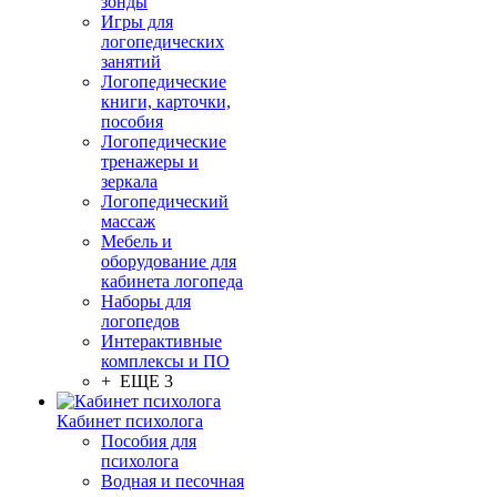
зонды
Игры для
логопедических
занятий
Логопедические
книги, карточки,
пособия
Логопедические
тренажеры и
зеркала
Логопедический
массаж
Мебель и
оборудование для
кабинета логопеда
Наборы для
логопедов
Интерактивные
комплексы и ПО
+ ЕЩЕ 3
Кабинет психолога
Пособия для
психолога
Водная и песочная