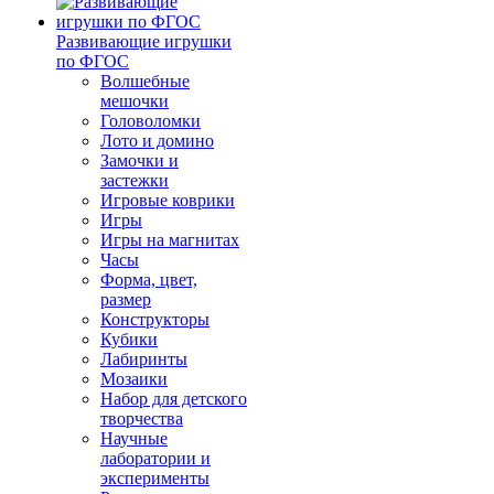
Развивающие игрушки
по ФГОС
Волшебные
мешочки
Головоломки
Лото и домино
Замочки и
застежки
Игровые коврики
Игры
Игры на магнитах
Часы
Форма, цвет,
размер
Конструкторы
Кубики
Лабиринты
Мозаики
Набор для детского
творчества
Научные
лаборатории и
эксперименты