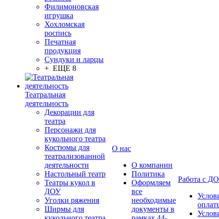
Филимоновская
игрушка
Хохломская
роспись
Печатная
продукция
Сундуки и ларцы
+ ЕЩЕ 8
Театральная
деятельность
Декорации для
театра
Персонажи для
кукольного театра
Костюмы для
О нас
театрализованной
деятельности
О компании
Настольный театр
Политика
Работа с Д
Театры кукол в
Оформляем
ДОУ
все
Услов
Уголки ряжения
необходимые
оплат
Ширмы для
документы в
Услов
кукольного театра
рамках 44-