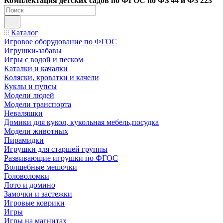
Ко
мплектация детских садов по ФГОC по ФЗ 44 и ФЗ 223
Каталог
Игровое оборудование по ФГОС
Игрушки-забавы
Игры с водой и песком
Каталки и качалки
Коляски, кроватки и качели
Куклы и пупсы
Модели людей
Модели транспорта
Неваляшки
Домики для кукол, кукольная мебель,посудка
Модели животных
Пирамидки
Игрушки для старшей группы
Развивающие игрушки по ФГОС
Волшебные мешочки
Головоломки
Лото и домино
Замочки и застежки
Игровые коврики
Игры
Игры на магнитах