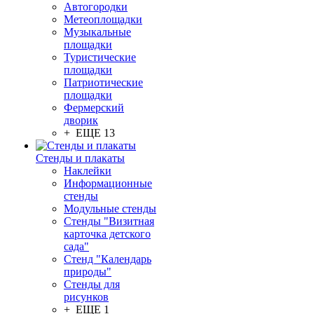
Автогородки
Метеоплощадки
Музыкальные
площадки
Туристические
площадки
Патриотические
площадки
Фермерский
дворик
+ ЕЩЕ 13
Стенды и плакаты
Наклейки
Информационные
стенды
Модульные стенды
Стенды "Визитная
карточка детского
сада"
Стенд "Календарь
природы"
Стенды для
рисунков
+ ЕЩЕ 1