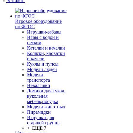
Каталог
Игровое оборудование
по ФГОС
Игрушки-забавы
Игры с водой и
песком
Каталки и качалки
Коляски, кроватки
и качели
Куклы и пупсы
Модели людей
Модели
транспорта
Неваляшки
Домики для кукол,
кукольная
мебель,посудка
Модели животных
Пирамидки
Игрушки для
старшей группы
+ ЕЩЕ 7