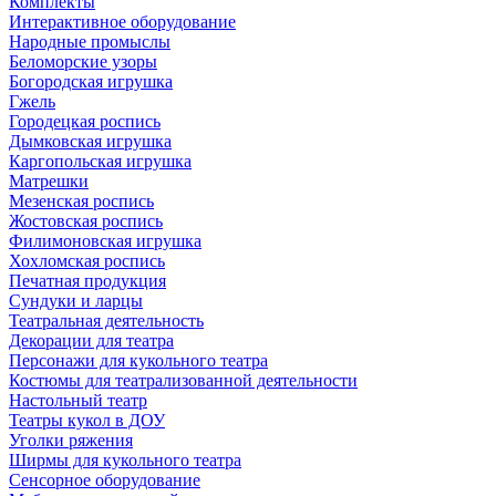
Комплекты
Интерактивное оборудование
Народные промыслы
Беломорские узоры
Богородская игрушка
Гжель
Городецкая роспись
Дымковская игрушка
Каргопольская игрушка
Матрешки
Мезенская роспись
Жостовская роспись
Филимоновская игрушка
Хохломская роспись
Печатная продукция
Сундуки и ларцы
Театральная деятельность
Декорации для театра
Персонажи для кукольного театра
Костюмы для театрализованной деятельности
Настольный театр
Театры кукол в ДОУ
Уголки ряжения
Ширмы для кукольного театра
Сенсорное оборудование