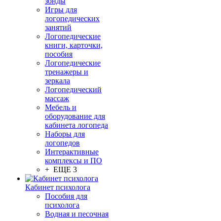
зонды
Игры для
логопедических
занятий
Логопедические
книги, карточки,
пособия
Логопедические
тренажеры и
зеркала
Логопедический
массаж
Мебель и
оборудование для
кабинета логопеда
Наборы для
логопедов
Интерактивные
комплексы и ПО
+ ЕЩЕ 3
Кабинет психолога
Пособия для
психолога
Водная и песочная