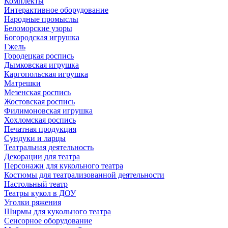
Комплекты
Интерактивное оборудование
Народные промыслы
Беломорские узоры
Богородская игрушка
Гжель
Городецкая роспись
Дымковская игрушка
Каргопольская игрушка
Матрешки
Мезенская роспись
Жостовская роспись
Филимоновская игрушка
Хохломская роспись
Печатная продукция
Сундуки и ларцы
Театральная деятельность
Декорации для театра
Персонажи для кукольного театра
Костюмы для театрализованной деятельности
Настольный театр
Театры кукол в ДОУ
Уголки ряжения
Ширмы для кукольного театра
Сенсорное оборудование