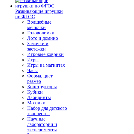
Развивающие игрушки
по ФГОС
Волшебные
мешочки
Головоломки
Лото и домино
Замочки и
застежки
Игровые коврики
Игры
Игры на магнитах
Часы
Форма, цвет,
размер
Конструкторы
Кубики
Лабиринты
Мозаики
Набор для детского
творчества
Научные
лаборатории и
эксперименты