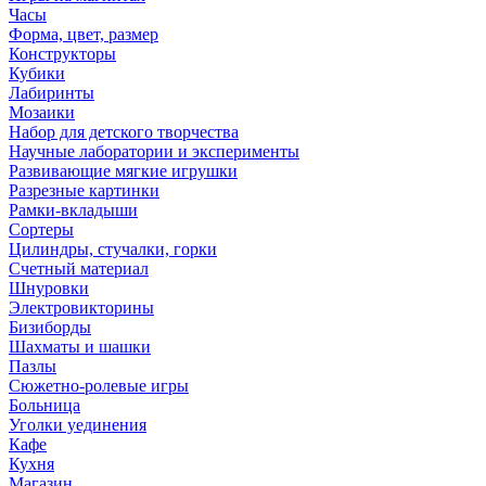
Часы
Форма, цвет, размер
Конструкторы
Кубики
Лабиринты
Мозаики
Набор для детского творчества
Научные лаборатории и эксперименты
Развивающие мягкие игрушки
Разрезные картинки
Рамки-вкладыши
Сортеры
Цилиндры, стучалки, горки
Счетный материал
Шнуровки
Электровикторины
Бизиборды
Шахматы и шашки
Пазлы
Сюжетно-ролевые игры
Больница
Уголки уединения
Кафе
Кухня
Магазин