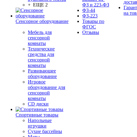
доста
+ ЕЩЕ 2
ФЗ и 223-ФЗ
Гаран
ФЗ-44
на тов
ФЗ-223
Сенсорное оборудование
Товары по
ФГОС
Мебель для
Отзывы
сенсорной
комнаты
Технические
средства для
сенсорной
комнаты
Развивающее
оборудование
Игровое
оборудование для
сенсорной
комнаты
CD диски
Спортивные товары
Напольные
игрушки
Сухие бассейны
Маты