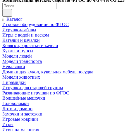
Ко
мплектация детских садов по ФГОC по ФЗ 44 и ФЗ 223
Каталог
Игровое оборудование по ФГОС
Игрушки-забавы
Игры с водой и песком
Каталки и качалки
Коляски, кроватки и качели
Куклы и пупсы
Модели людей
Модели транспорта
Неваляшки
Домики для кукол, кукольная мебель,посудка
Модели животных
Пирамидки
Игрушки для старшей группы
Развивающие игрушки по ФГОС
Волшебные мешочки
Головоломки
Лото и домино
Замочки и застежки
Игровые коврики
Игры
Игры на магнитах