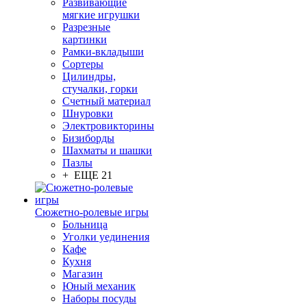
Развивающие
мягкие игрушки
Разрезные
картинки
Рамки-вкладыши
Сортеры
Цилиндры,
стучалки, горки
Счетный материал
Шнуровки
Электровикторины
Бизиборды
Шахматы и шашки
Пазлы
+ ЕЩЕ 21
Сюжетно-ролевые игры
Больница
Уголки уединения
Кафе
Кухня
Магазин
Юный механик
Наборы посуды