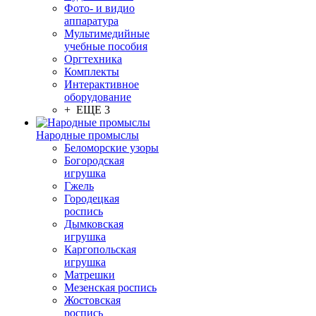
Фото- и видио
аппаратура
Мультимедийные
учебные пособия
Оргтехника
Комплекты
Интерактивное
оборудование
+ ЕЩЕ 3
Народные промыслы
Беломорские узоры
Богородская
игрушка
Гжель
Городецкая
роспись
Дымковская
игрушка
Каргопольская
игрушка
Матрешки
Мезенская роспись
Жостовская
роспись