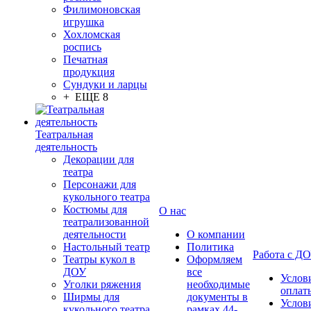
Филимоновская
игрушка
Хохломская
роспись
Печатная
продукция
Сундуки и ларцы
+ ЕЩЕ 8
Театральная
деятельность
Декорации для
театра
Персонажи для
кукольного театра
Костюмы для
О нас
театрализованной
деятельности
О компании
Настольный театр
Политика
Работа с Д
Театры кукол в
Оформляем
ДОУ
все
Услов
Уголки ряжения
необходимые
оплат
Ширмы для
документы в
Услов
кукольного театра
рамках 44-