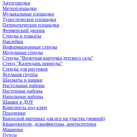
Автогородки
Метеоплощадки
Музыкальные площадки
Туристические площадки
Патриотические площадки
Фермерский дворик
Стенды и плакаты
Наклейки
Информационные стенды
Модульные стенды
Стенды "Визитная карточка детского сада"
Стенд "Календарь природы"
Стенды для рисунков
Ясельная группа
Шахматы и шашки
Настольные наборы
Настенные наборы
Напольные наборы
Шашки в ДОУ
Комплекты под ключ
Праздники
Выносной материал для игр на участке (зимний)
Кварцеватели, дезинфекторы, анитисептики
Машинки
Пупсы