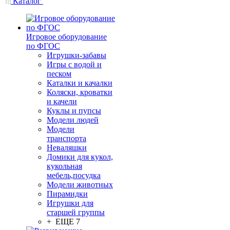
Каталог
Игровое оборудование
по ФГОС
Игрушки-забавы
Игры с водой и
песком
Каталки и качалки
Коляски, кроватки
и качели
Куклы и пупсы
Модели людей
Модели
транспорта
Неваляшки
Домики для кукол,
кукольная
мебель,посудка
Модели животных
Пирамидки
Игрушки для
старшей группы
+ ЕЩЕ 7