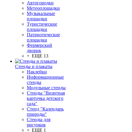
Автогородки
Метеоплощадки
Музыкальные
площадки
Туристические
площадки
Патриотические
площадки
Фермерский
дворик
+ ЕЩЕ 13
Стенды и плакаты
Наклейки
Информационные
стенды
Модульные стенды
Стенды "Визитная
карточка детского
сада"
Стенд "Календарь
природы"
Стенды для
рисунков
+ ЕЩЕ 1