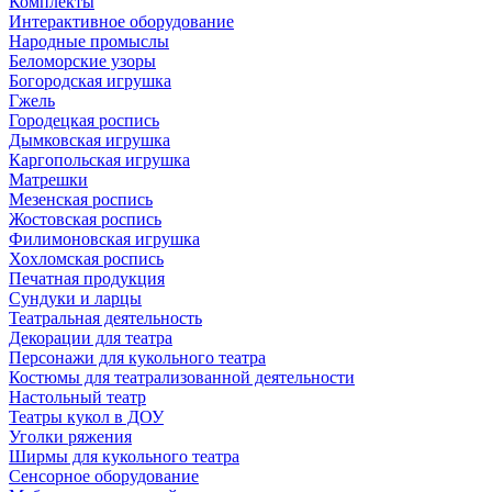
Комплекты
Интерактивное оборудование
Народные промыслы
Беломорские узоры
Богородская игрушка
Гжель
Городецкая роспись
Дымковская игрушка
Каргопольская игрушка
Матрешки
Мезенская роспись
Жостовская роспись
Филимоновская игрушка
Хохломская роспись
Печатная продукция
Сундуки и ларцы
Театральная деятельность
Декорации для театра
Персонажи для кукольного театра
Костюмы для театрализованной деятельности
Настольный театр
Театры кукол в ДОУ
Уголки ряжения
Ширмы для кукольного театра
Сенсорное оборудование