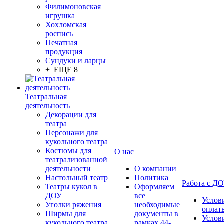
Филимоновская
игрушка
Хохломская
роспись
Печатная
продукция
Сундуки и ларцы
+ ЕЩЕ 8
Театральная
деятельность
Декорации для
театра
Персонажи для
кукольного театра
Костюмы для
О нас
театрализованной
деятельности
О компании
Настольный театр
Политика
Работа с Д
Театры кукол в
Оформляем
ДОУ
все
Услов
Уголки ряжения
необходимые
оплат
Ширмы для
документы в
Услов
кукольного театра
рамках 44-