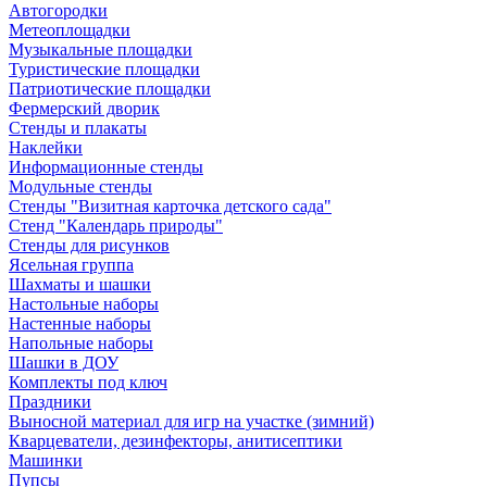
Автогородки
Метеоплощадки
Музыкальные площадки
Туристические площадки
Патриотические площадки
Фермерский дворик
Стенды и плакаты
Наклейки
Информационные стенды
Модульные стенды
Стенды "Визитная карточка детского сада"
Стенд "Календарь природы"
Стенды для рисунков
Ясельная группа
Шахматы и шашки
Настольные наборы
Настенные наборы
Напольные наборы
Шашки в ДОУ
Комплекты под ключ
Праздники
Выносной материал для игр на участке (зимний)
Кварцеватели, дезинфекторы, анитисептики
Машинки
Пупсы