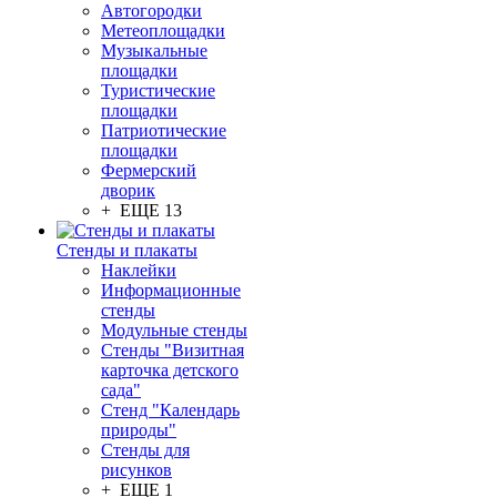
Автогородки
Метеоплощадки
Музыкальные
площадки
Туристические
площадки
Патриотические
площадки
Фермерский
дворик
+ ЕЩЕ 13
Стенды и плакаты
Наклейки
Информационные
стенды
Модульные стенды
Стенды "Визитная
карточка детского
сада"
Стенд "Календарь
природы"
Стенды для
рисунков
+ ЕЩЕ 1