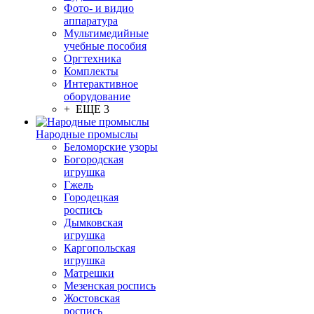
Фото- и видио
аппаратура
Мультимедийные
учебные пособия
Оргтехника
Комплекты
Интерактивное
оборудование
+ ЕЩЕ 3
Народные промыслы
Беломорские узоры
Богородская
игрушка
Гжель
Городецкая
роспись
Дымковская
игрушка
Каргопольская
игрушка
Матрешки
Мезенская роспись
Жостовская
роспись