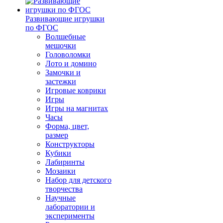
Развивающие игрушки
по ФГОС
Волшебные
мешочки
Головоломки
Лото и домино
Замочки и
застежки
Игровые коврики
Игры
Игры на магнитах
Часы
Форма, цвет,
размер
Конструкторы
Кубики
Лабиринты
Мозаики
Набор для детского
творчества
Научные
лаборатории и
эксперименты