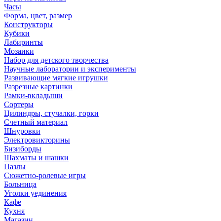
Часы
Форма, цвет, размер
Конструкторы
Кубики
Лабиринты
Мозаики
Набор для детского творчества
Научные лаборатории и эксперименты
Развивающие мягкие игрушки
Разрезные картинки
Рамки-вкладыши
Сортеры
Цилиндры, стучалки, горки
Счетный материал
Шнуровки
Электровикторины
Бизиборды
Шахматы и шашки
Пазлы
Сюжетно-ролевые игры
Больница
Уголки уединения
Кафе
Кухня
Магазин