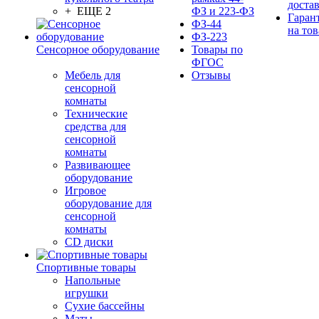
доста
+ ЕЩЕ 2
ФЗ и 223-ФЗ
Гаран
ФЗ-44
на тов
ФЗ-223
Сенсорное оборудование
Товары по
ФГОС
Мебель для
Отзывы
сенсорной
комнаты
Технические
средства для
сенсорной
комнаты
Развивающее
оборудование
Игровое
оборудование для
сенсорной
комнаты
CD диски
Спортивные товары
Напольные
игрушки
Сухие бассейны
Маты