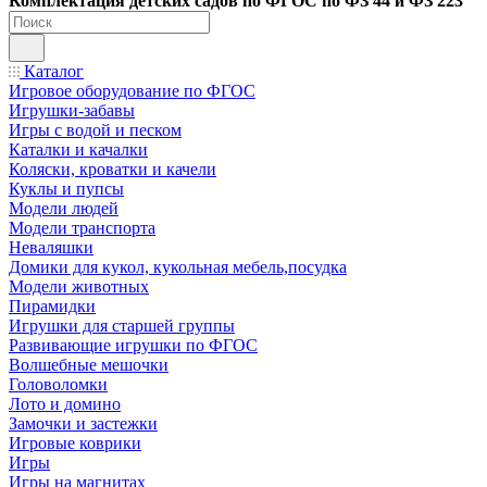
Ко
мплектация детских садов по ФГОC по ФЗ 44 и ФЗ 223
Каталог
Игровое оборудование по ФГОС
Игрушки-забавы
Игры с водой и песком
Каталки и качалки
Коляски, кроватки и качели
Куклы и пупсы
Модели людей
Модели транспорта
Неваляшки
Домики для кукол, кукольная мебель,посудка
Модели животных
Пирамидки
Игрушки для старшей группы
Развивающие игрушки по ФГОС
Волшебные мешочки
Головоломки
Лото и домино
Замочки и застежки
Игровые коврики
Игры
Игры на магнитах