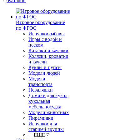
Каталог
Игровое оборудование
по ФГОС
Игрушки-забавы
Игры с водой и
песком
Каталки и качалки
Коляски, кроватки
и качели
Куклы и пупсы
Модели людей
Модели
транспорта
Неваляшки
Домики для кукол,
кукольная
мебель,посудка
Модели животных
Пирамидки
Игрушки для
старшей группы
+ ЕЩЕ 7