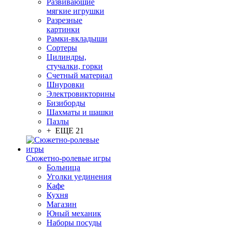
Развивающие
мягкие игрушки
Разрезные
картинки
Рамки-вкладыши
Сортеры
Цилиндры,
стучалки, горки
Счетный материал
Шнуровки
Электровикторины
Бизиборды
Шахматы и шашки
Пазлы
+ ЕЩЕ 21
Сюжетно-ролевые игры
Больница
Уголки уединения
Кафе
Кухня
Магазин
Юный механик
Наборы посуды