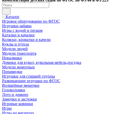
Ко
мплектация детских садов по ФГОC по ФЗ 44 и ФЗ 223
Каталог
Игровое оборудование по ФГОС
Игрушки-забавы
Игры с водой и песком
Каталки и качалки
Коляски, кроватки и качели
Куклы и пупсы
Модели людей
Модели транспорта
Неваляшки
Домики для кукол, кукольная мебель,посудка
Модели животных
Пирамидки
Игрушки для старшей группы
Развивающие игрушки по ФГОС
Волшебные мешочки
Головоломки
Лото и домино
Замочки и застежки
Игровые коврики
Игры
Игры на магнитах