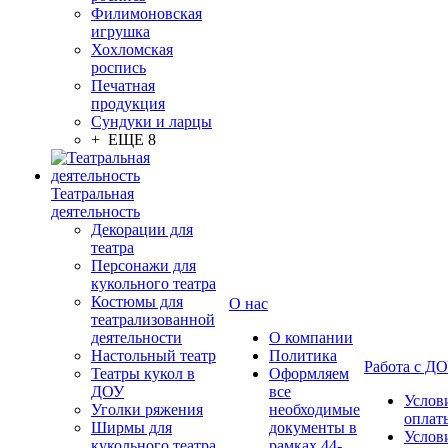
Филимоновская
игрушка
Хохломская
роспись
Печатная
продукция
Сундуки и ларцы
+ ЕЩЕ 8
Театральная
деятельность
Декорации для
театра
Персонажи для
кукольного театра
Костюмы для
О нас
театрализованной
деятельности
О компании
Настольный театр
Политика
Работа с Д
Театры кукол в
Оформляем
ДОУ
все
Услов
Уголки ряжения
необходимые
оплат
Ширмы для
документы в
Услов
кукольного театра
рамках 44-