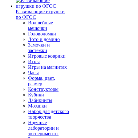
Развивающие игрушки
по ФГОС
Волшебные
мешочки
Головоломки
Лото и домино
Замочки и
застежки
Игровые коврики
Игры
Игры на магнитах
Часы
Форма, цвет,
размер
Конструкторы
Кубики
Лабиринты
Мозаики
Набор для детского
творчества
Научные
лаборатории и
эксперименты