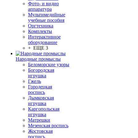
Фото- и видио
аппаратура
Мультимедийные
учебные пособия
Оргтехника
Комплекты
Интерактивное
оборудование
+ ЕЩЕ 3
Народные промыслы
Беломорские узоры
Богородская
игрушка
Гжель
Городецкая
роспись
Дымковская
игрушка
Каргопольская
игрушка
Матрешки
Мезенская роспись
Жостовская
роспись