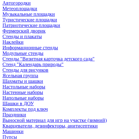
Автогородки
Метеоплощадки
Музыкальные площадки
Туристические площадки
Патриотические площадки
Фермерский дворик
Стенды и плакаты
Наклейки
Информационные стенды
Модульные стенды
Стенды "Визитная карточка детского сада"
Стенд "Календарь природы"
Стенды для рисунков
Ясельная группа
Шахматы и шашки
Настольные наборы
Настенные наборы
Напольные наборы
Шашки в ДОУ
Комплекты под ключ
Праздники
Выносной материал для игр на участке (зимний)
Кварцеватели, дезинфекторы, анитисептики
Машинки
Пупсы