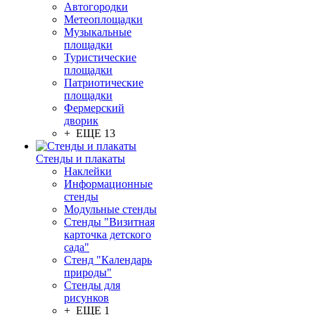
Автогородки
Метеоплощадки
Музыкальные
площадки
Туристические
площадки
Патриотические
площадки
Фермерский
дворик
+ ЕЩЕ 13
Стенды и плакаты
Наклейки
Информационные
стенды
Модульные стенды
Стенды "Визитная
карточка детского
сада"
Стенд "Календарь
природы"
Стенды для
рисунков
+ ЕЩЕ 1