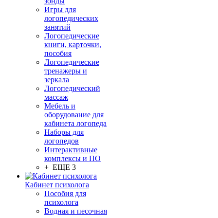
зонды
Игры для
логопедических
занятий
Логопедические
книги, карточки,
пособия
Логопедические
тренажеры и
зеркала
Логопедический
массаж
Мебель и
оборудование для
кабинета логопеда
Наборы для
логопедов
Интерактивные
комплексы и ПО
+ ЕЩЕ 3
Кабинет психолога
Пособия для
психолога
Водная и песочная