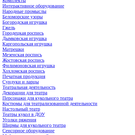
Комплекты
Интерактивное оборудование
Народные промыслы
Беломорские узоры
Богородская игрушка
Гжель
Городецкая роспись
Дымковская игрушка
Каргопольская игрушка
Матрешки
Мезенская роспись
Жостовская роспись
Филимоновская игрушка
Хохломская роспись
Печатная продукция
Сундуки и ларцы
Театральная деятельность
Декорации для театра
Персонажи для кукольного театра
Костюмы для театрализованной деятельности
Настольный театр
Театры кукол в ДОУ
Уголки ряжения
Ширмы для кукольного театра
Сенсорное оборудование