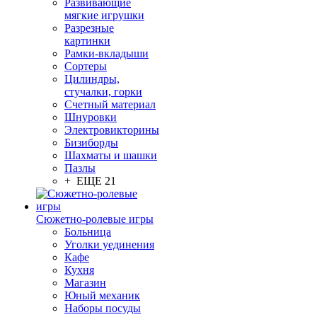
Развивающие
мягкие игрушки
Разрезные
картинки
Рамки-вкладыши
Сортеры
Цилиндры,
стучалки, горки
Счетный материал
Шнуровки
Электровикторины
Бизиборды
Шахматы и шашки
Пазлы
+ ЕЩЕ 21
Сюжетно-ролевые игры
Больница
Уголки уединения
Кафе
Кухня
Магазин
Юный механик
Наборы посуды