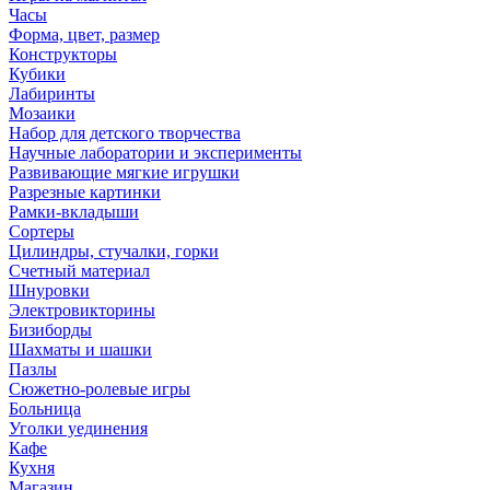
Часы
Форма, цвет, размер
Конструкторы
Кубики
Лабиринты
Мозаики
Набор для детского творчества
Научные лаборатории и эксперименты
Развивающие мягкие игрушки
Разрезные картинки
Рамки-вкладыши
Сортеры
Цилиндры, стучалки, горки
Счетный материал
Шнуровки
Электровикторины
Бизиборды
Шахматы и шашки
Пазлы
Сюжетно-ролевые игры
Больница
Уголки уединения
Кафе
Кухня
Магазин