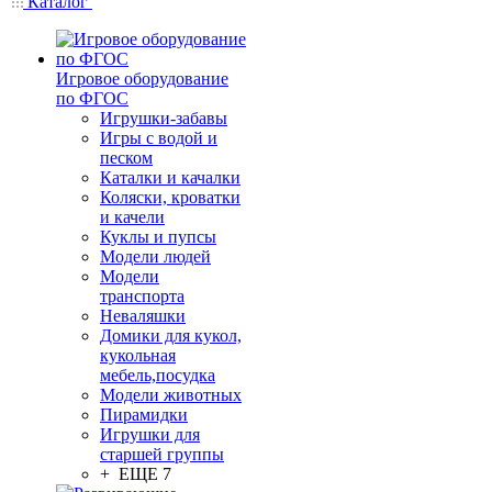
Каталог
Игровое оборудование
по ФГОС
Игрушки-забавы
Игры с водой и
песком
Каталки и качалки
Коляски, кроватки
и качели
Куклы и пупсы
Модели людей
Модели
транспорта
Неваляшки
Домики для кукол,
кукольная
мебель,посудка
Модели животных
Пирамидки
Игрушки для
старшей группы
+ ЕЩЕ 7