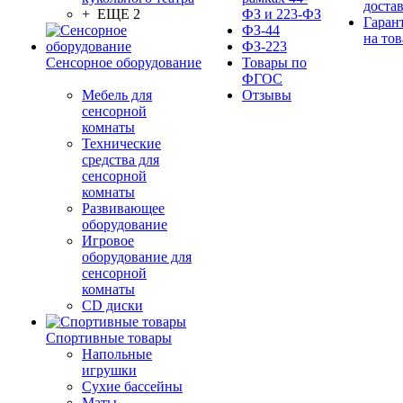
доста
+ ЕЩЕ 2
ФЗ и 223-ФЗ
Гаран
ФЗ-44
на тов
ФЗ-223
Сенсорное оборудование
Товары по
ФГОС
Мебель для
Отзывы
сенсорной
комнаты
Технические
средства для
сенсорной
комнаты
Развивающее
оборудование
Игровое
оборудование для
сенсорной
комнаты
CD диски
Спортивные товары
Напольные
игрушки
Сухие бассейны
Маты