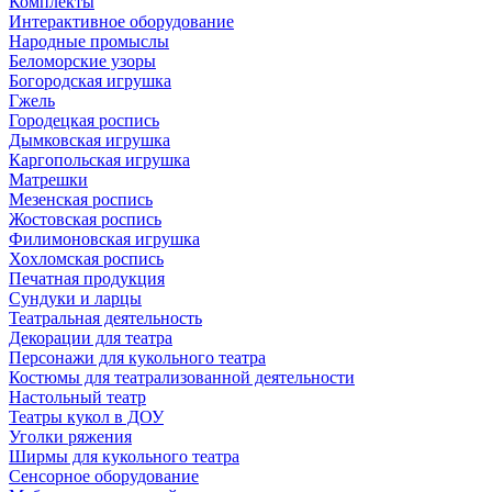
Комплекты
Интерактивное оборудование
Народные промыслы
Беломорские узоры
Богородская игрушка
Гжель
Городецкая роспись
Дымковская игрушка
Каргопольская игрушка
Матрешки
Мезенская роспись
Жостовская роспись
Филимоновская игрушка
Хохломская роспись
Печатная продукция
Сундуки и ларцы
Театральная деятельность
Декорации для театра
Персонажи для кукольного театра
Костюмы для театрализованной деятельности
Настольный театр
Театры кукол в ДОУ
Уголки ряжения
Ширмы для кукольного театра
Сенсорное оборудование