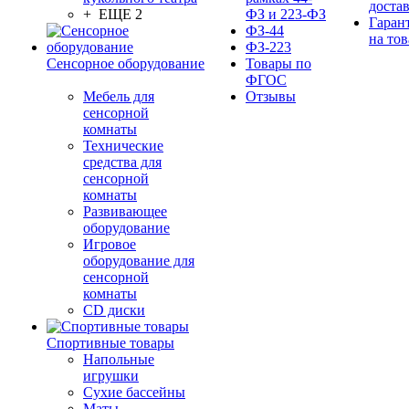
доста
+ ЕЩЕ 2
ФЗ и 223-ФЗ
Гаран
ФЗ-44
на тов
ФЗ-223
Сенсорное оборудование
Товары по
ФГОС
Мебель для
Отзывы
сенсорной
комнаты
Технические
средства для
сенсорной
комнаты
Развивающее
оборудование
Игровое
оборудование для
сенсорной
комнаты
CD диски
Спортивные товары
Напольные
игрушки
Сухие бассейны
Маты