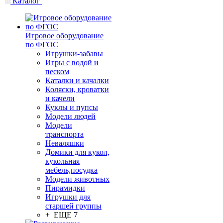
Каталог
Игровое оборудование
по ФГОС
Игрушки-забавы
Игры с водой и
песком
Каталки и качалки
Коляски, кроватки
и качели
Куклы и пупсы
Модели людей
Модели
транспорта
Неваляшки
Домики для кукол,
кукольная
мебель,посудка
Модели животных
Пирамидки
Игрушки для
старшей группы
+ ЕЩЕ 7