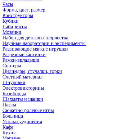
Часы
Форма, цвет, размер
Конструкторы
Кубики
Лабиринты
Мозаики
Набор для детского творчества
Научные лаборатории и эксперименты
Развивающие мягкие игрушки
Разрезные картинки
Рамки-вкладыши
Сортеры
Цилиндры, стучалки, горки
Счетный материал
Шнуровки
Электровикторины
Бизиборды
Шахматы и шашки
Пазлы
Сюжетно-ролевые игры
Больница
Уголки уединения
Кафе
Кухня
Магазин