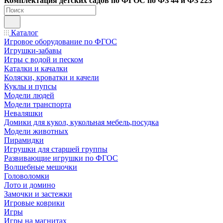
Ко
мплектация детских садов по ФГОC по ФЗ 44 и ФЗ 223
Каталог
Игровое оборудование по ФГОС
Игрушки-забавы
Игры с водой и песком
Каталки и качалки
Коляски, кроватки и качели
Куклы и пупсы
Модели людей
Модели транспорта
Неваляшки
Домики для кукол, кукольная мебель,посудка
Модели животных
Пирамидки
Игрушки для старшей группы
Развивающие игрушки по ФГОС
Волшебные мешочки
Головоломки
Лото и домино
Замочки и застежки
Игровые коврики
Игры
Игры на магнитах