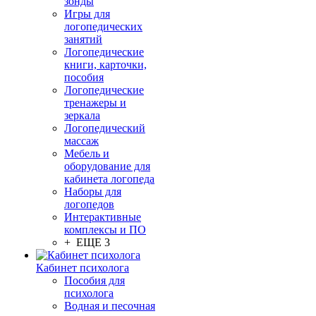
зонды
Игры для
логопедических
занятий
Логопедические
книги, карточки,
пособия
Логопедические
тренажеры и
зеркала
Логопедический
массаж
Мебель и
оборудование для
кабинета логопеда
Наборы для
логопедов
Интерактивные
комплексы и ПО
+ ЕЩЕ 3
Кабинет психолога
Пособия для
психолога
Водная и песочная