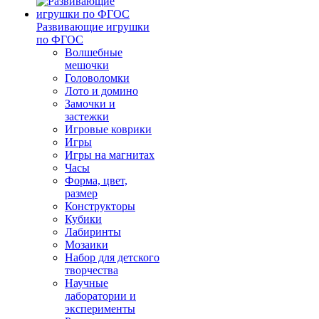
Развивающие игрушки
по ФГОС
Волшебные
мешочки
Головоломки
Лото и домино
Замочки и
застежки
Игровые коврики
Игры
Игры на магнитах
Часы
Форма, цвет,
размер
Конструкторы
Кубики
Лабиринты
Мозаики
Набор для детского
творчества
Научные
лаборатории и
эксперименты