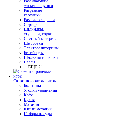
Развивающие
мягкие игрушки
Разрезные
картинки
Рамки-вкладыши
Сортеры
Цилиндры,
стучалки, горки
Счетный материал
Шнуровки
Электровикторины
Бизиборды
Шахматы и шашки
Пазлы
+ ЕЩЕ 21
Сюжетно-ролевые игры
Больница
Уголки уединения
Кафе
Кухня
Магазин
Юный механик
Наборы посуды