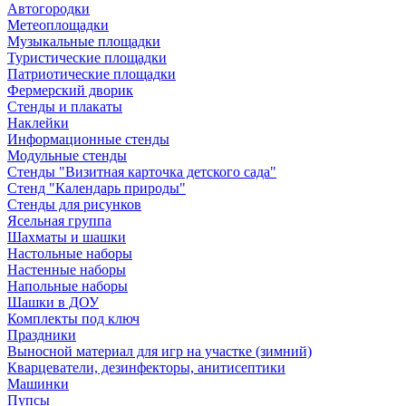
Автогородки
Метеоплощадки
Музыкальные площадки
Туристические площадки
Патриотические площадки
Фермерский дворик
Стенды и плакаты
Наклейки
Информационные стенды
Модульные стенды
Стенды "Визитная карточка детского сада"
Стенд "Календарь природы"
Стенды для рисунков
Ясельная группа
Шахматы и шашки
Настольные наборы
Настенные наборы
Напольные наборы
Шашки в ДОУ
Комплекты под ключ
Праздники
Выносной материал для игр на участке (зимний)
Кварцеватели, дезинфекторы, анитисептики
Машинки
Пупсы