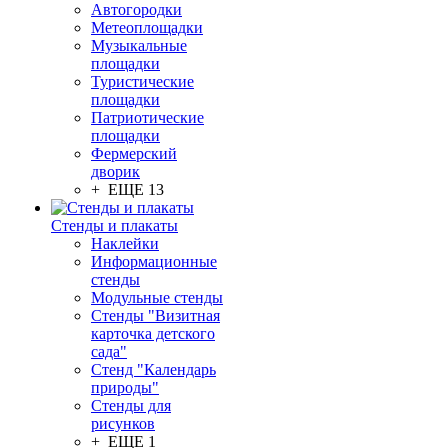
Автогородки
Метеоплощадки
Музыкальные
площадки
Туристические
площадки
Патриотические
площадки
Фермерский
дворик
+ ЕЩЕ 13
Стенды и плакаты
Наклейки
Информационные
стенды
Модульные стенды
Стенды "Визитная
карточка детского
сада"
Стенд "Календарь
природы"
Стенды для
рисунков
+ ЕЩЕ 1