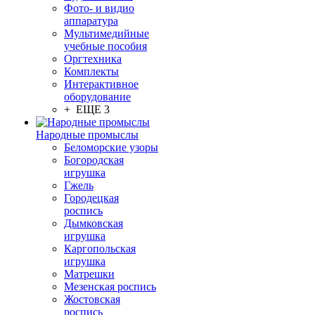
Фото- и видио
аппаратура
Мультимедийные
учебные пособия
Оргтехника
Комплекты
Интерактивное
оборудование
+ ЕЩЕ 3
Народные промыслы
Беломорские узоры
Богородская
игрушка
Гжель
Городецкая
роспись
Дымковская
игрушка
Каргопольская
игрушка
Матрешки
Мезенская роспись
Жостовская
роспись