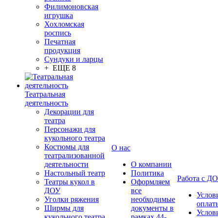
Филимоновская
игрушка
Хохломская
роспись
Печатная
продукция
Сундуки и ларцы
+ ЕЩЕ 8
Театральная
деятельность
Декорации для
театра
Персонажи для
кукольного театра
Костюмы для
О нас
театрализованной
деятельности
О компании
Настольный театр
Политика
Работа с Д
Театры кукол в
Оформляем
ДОУ
все
Услов
Уголки ряжения
необходимые
оплат
Ширмы для
документы в
Услов
кукольного театра
рамках 44-