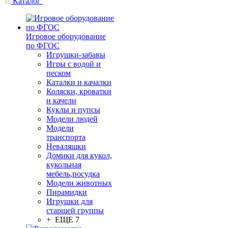
Каталог
Игровое оборудование
по ФГОС
Игрушки-забавы
Игры с водой и
песком
Каталки и качалки
Коляски, кроватки
и качели
Куклы и пупсы
Модели людей
Модели
транспорта
Неваляшки
Домики для кукол,
кукольная
мебель,посудка
Модели животных
Пирамидки
Игрушки для
старшей группы
+ ЕЩЕ 7