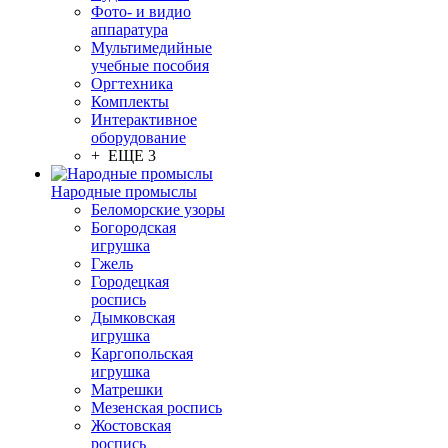
Фото- и видио
аппаратура
Мультимедийные
учебные пособия
Оргтехника
Комплекты
Интерактивное
оборудование
+ ЕЩЕ 3
Народные промыслы
Беломорские узоры
Богородская
игрушка
Гжель
Городецкая
роспись
Дымковская
игрушка
Каргопольская
игрушка
Матрешки
Мезенская роспись
Жостовская
роспись