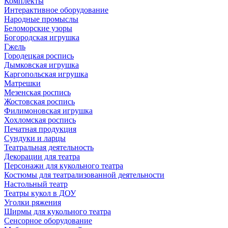
Комплекты
Интерактивное оборудование
Народные промыслы
Беломорские узоры
Богородская игрушка
Гжель
Городецкая роспись
Дымковская игрушка
Каргопольская игрушка
Матрешки
Мезенская роспись
Жостовская роспись
Филимоновская игрушка
Хохломская роспись
Печатная продукция
Сундуки и ларцы
Театральная деятельность
Декорации для театра
Персонажи для кукольного театра
Костюмы для театрализованной деятельности
Настольный театр
Театры кукол в ДОУ
Уголки ряжения
Ширмы для кукольного театра
Сенсорное оборудование