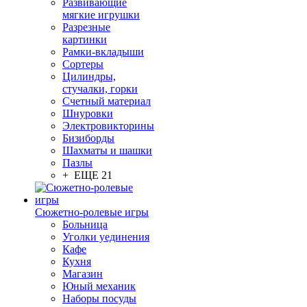
Развивающие
мягкие игрушки
Разрезные
картинки
Рамки-вкладыши
Сортеры
Цилиндры,
стучалки, горки
Счетный материал
Шнуровки
Электровикторины
Бизиборды
Шахматы и шашки
Пазлы
+ ЕЩЕ 21
Сюжетно-ролевые игры
Больница
Уголки уединения
Кафе
Кухня
Магазин
Юный механик
Наборы посуды