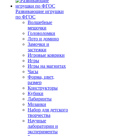
Развивающие игрушки
по ФГОС
Волшебные
мешочки
Головоломки
Лото и домино
Замочки и
застежки
Игровые коврики
Игры
Игры на магнитах
Часы
Форма, цвет,
размер
Конструкторы
Кубики
Лабиринты
Мозаики
Набор для детского
творчества
Научные
лаборатории и
эксперименты