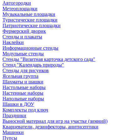
Автогородки
Метеоплощадки
Музыкальные площадки
Туристические площадки
Патриотические площадки
Фермерский дворик
Стенды и плакаты
Наклейки
Информационные стенды
Модульные стенды
Стенды "Визитная карточка детского сада"
Стенд "Календарь природы"
Стенды для рисунков
Ясельная группа
Шахматы и шашки
Настольные наборы
Настенные наборы
Напольные наборы
Шашки в ДОУ
Комплекты под ключ
Праздники
Выносной материал для игр на участке (зимний)
Кварцеватели, дезинфекторы, анитисептики
Машинки
Пупсы