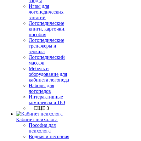
зонды
Игры для
логопедических
занятий
Логопедические
книги, карточки,
пособия
Логопедические
тренажеры и
зеркала
Логопедический
массаж
Мебель и
оборудование для
кабинета логопеда
Наборы для
логопедов
Интерактивные
комплексы и ПО
+ ЕЩЕ 3
Кабинет психолога
Пособия для
психолога
Водная и песочная