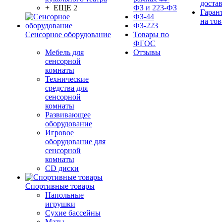
доста
+ ЕЩЕ 2
ФЗ и 223-ФЗ
Гаран
ФЗ-44
на тов
ФЗ-223
Сенсорное оборудование
Товары по
ФГОС
Мебель для
Отзывы
сенсорной
комнаты
Технические
средства для
сенсорной
комнаты
Развивающее
оборудование
Игровое
оборудование для
сенсорной
комнаты
CD диски
Спортивные товары
Напольные
игрушки
Сухие бассейны
Маты