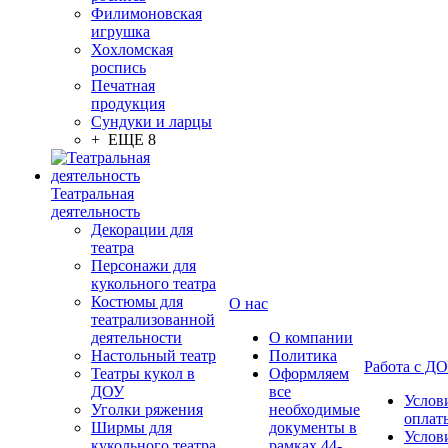
Филимоновская
игрушка
Хохломская
роспись
Печатная
продукция
Сундуки и ларцы
+ ЕЩЕ 8
Театральная
деятельность
Декорации для
театра
Персонажи для
кукольного театра
Костюмы для
О нас
театрализованной
деятельности
О компании
Настольный театр
Политика
Работа с Д
Театры кукол в
Оформляем
ДОУ
все
Услов
Уголки ряжения
необходимые
оплат
Ширмы для
документы в
Услов
кукольного театра
рамках 44-