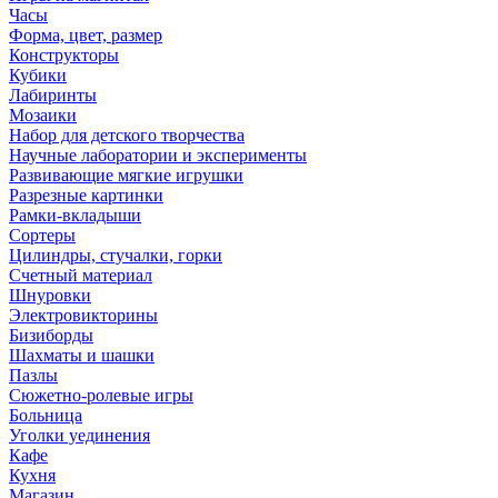
Часы
Форма, цвет, размер
Конструкторы
Кубики
Лабиринты
Мозаики
Набор для детского творчества
Научные лаборатории и эксперименты
Развивающие мягкие игрушки
Разрезные картинки
Рамки-вкладыши
Сортеры
Цилиндры, стучалки, горки
Счетный материал
Шнуровки
Электровикторины
Бизиборды
Шахматы и шашки
Пазлы
Сюжетно-ролевые игры
Больница
Уголки уединения
Кафе
Кухня
Магазин