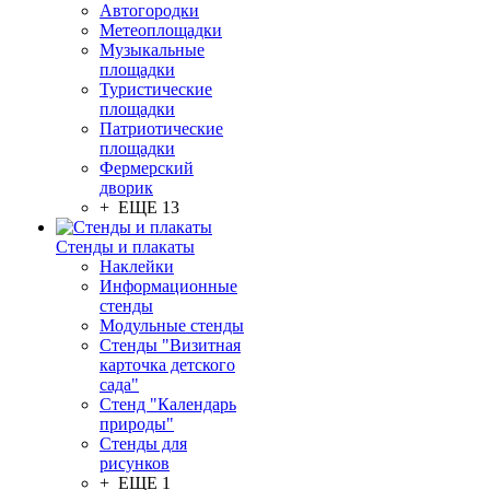
Автогородки
Метеоплощадки
Музыкальные
площадки
Туристические
площадки
Патриотические
площадки
Фермерский
дворик
+ ЕЩЕ 13
Стенды и плакаты
Наклейки
Информационные
стенды
Модульные стенды
Стенды "Визитная
карточка детского
сада"
Стенд "Календарь
природы"
Стенды для
рисунков
+ ЕЩЕ 1