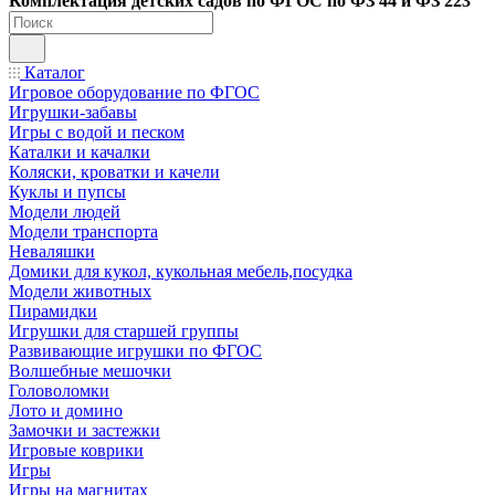
Ко
мплектация детских садов по ФГОC по ФЗ 44 и ФЗ 223
Каталог
Игровое оборудование по ФГОС
Игрушки-забавы
Игры с водой и песком
Каталки и качалки
Коляски, кроватки и качели
Куклы и пупсы
Модели людей
Модели транспорта
Неваляшки
Домики для кукол, кукольная мебель,посудка
Модели животных
Пирамидки
Игрушки для старшей группы
Развивающие игрушки по ФГОС
Волшебные мешочки
Головоломки
Лото и домино
Замочки и застежки
Игровые коврики
Игры
Игры на магнитах