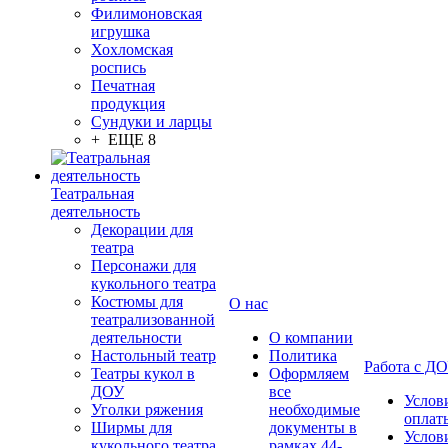
Филимоновская
игрушка
Хохломская
роспись
Печатная
продукция
Сундуки и ларцы
+ ЕЩЕ 8
Театральная
деятельность
Декорации для
театра
Персонажи для
кукольного театра
Костюмы для
О нас
театрализованной
деятельности
О компании
Настольный театр
Политика
Работа с Д
Театры кукол в
Оформляем
ДОУ
все
Услов
Уголки ряжения
необходимые
оплат
Ширмы для
документы в
Услов
кукольного театра
рамках 44-