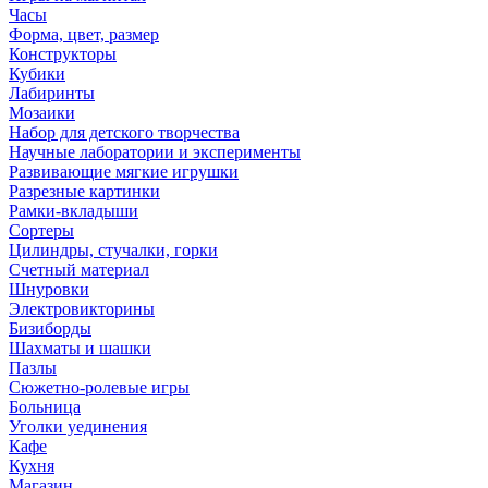
Часы
Форма, цвет, размер
Конструкторы
Кубики
Лабиринты
Мозаики
Набор для детского творчества
Научные лаборатории и эксперименты
Развивающие мягкие игрушки
Разрезные картинки
Рамки-вкладыши
Сортеры
Цилиндры, стучалки, горки
Счетный материал
Шнуровки
Электровикторины
Бизиборды
Шахматы и шашки
Пазлы
Сюжетно-ролевые игры
Больница
Уголки уединения
Кафе
Кухня
Магазин