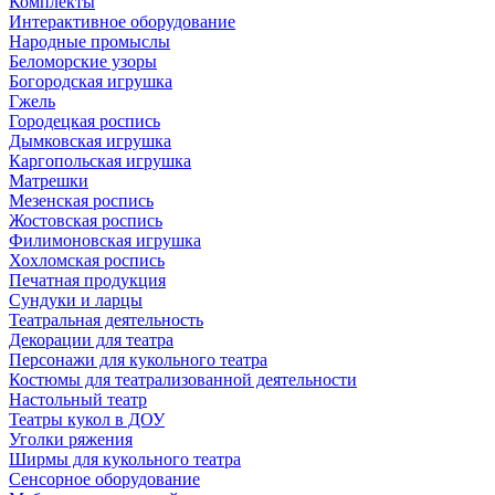
Комплекты
Интерактивное оборудование
Народные промыслы
Беломорские узоры
Богородская игрушка
Гжель
Городецкая роспись
Дымковская игрушка
Каргопольская игрушка
Матрешки
Мезенская роспись
Жостовская роспись
Филимоновская игрушка
Хохломская роспись
Печатная продукция
Сундуки и ларцы
Театральная деятельность
Декорации для театра
Персонажи для кукольного театра
Костюмы для театрализованной деятельности
Настольный театр
Театры кукол в ДОУ
Уголки ряжения
Ширмы для кукольного театра
Сенсорное оборудование