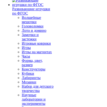
Развивающие игрушки
по ФГОС
Волшебные
мешочки
Головоломки
Лото и домино
Замочки и
застежки
Игровые коврики
Игры
Игры на магнитах
Часы
Форма, цвет,
размер
Конструкторы
Кубики
Лабиринты
Мозаики
Набор для детского
творчества
Научные
лаборатории и
эксперименты