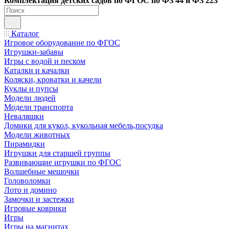
Ко
мплектация детских садов по ФГОC по ФЗ 44 и ФЗ 223
Каталог
Игровое оборудование по ФГОС
Игрушки-забавы
Игры с водой и песком
Каталки и качалки
Коляски, кроватки и качели
Куклы и пупсы
Модели людей
Модели транспорта
Неваляшки
Домики для кукол, кукольная мебель,посудка
Модели животных
Пирамидки
Игрушки для старшей группы
Развивающие игрушки по ФГОС
Волшебные мешочки
Головоломки
Лото и домино
Замочки и застежки
Игровые коврики
Игры
Игры на магнитах