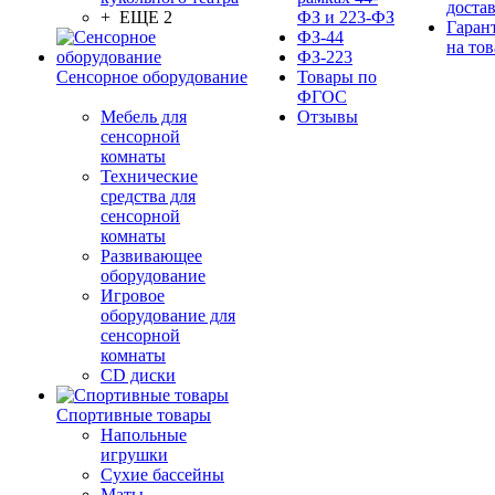
доста
+ ЕЩЕ 2
ФЗ и 223-ФЗ
Гаран
ФЗ-44
на тов
ФЗ-223
Сенсорное оборудование
Товары по
ФГОС
Мебель для
Отзывы
сенсорной
комнаты
Технические
средства для
сенсорной
комнаты
Развивающее
оборудование
Игровое
оборудование для
сенсорной
комнаты
CD диски
Спортивные товары
Напольные
игрушки
Сухие бассейны
Маты