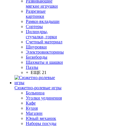
Развивающие
мягкие игрушки
Разрезные
картинки
Рамки-вкладыши
Сортеры
Цилиндры,
стучалки, горки
Счетный материал
Шнуровки
Электровикторины
Бизиборды
Шахматы и шашки
Пазлы
+ ЕЩЕ 21
Сюжетно-ролевые игры
Больница
Уголки уединения
Кафе
Кухня
Магазин
Юный механик
Наборы посуды