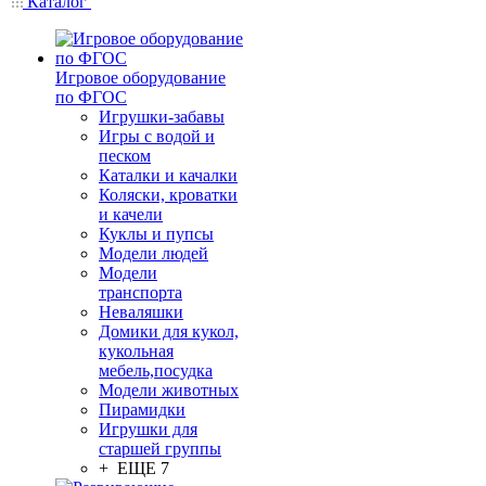
Каталог
Игровое оборудование
по ФГОС
Игрушки-забавы
Игры с водой и
песком
Каталки и качалки
Коляски, кроватки
и качели
Куклы и пупсы
Модели людей
Модели
транспорта
Неваляшки
Домики для кукол,
кукольная
мебель,посудка
Модели животных
Пирамидки
Игрушки для
старшей группы
+ ЕЩЕ 7