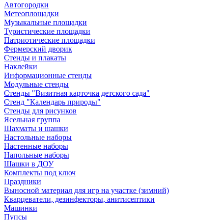
Автогородки
Метеоплощадки
Музыкальные площадки
Туристические площадки
Патриотические площадки
Фермерский дворик
Стенды и плакаты
Наклейки
Информационные стенды
Модульные стенды
Стенды "Визитная карточка детского сада"
Стенд "Календарь природы"
Стенды для рисунков
Ясельная группа
Шахматы и шашки
Настольные наборы
Настенные наборы
Напольные наборы
Шашки в ДОУ
Комплекты под ключ
Праздники
Выносной материал для игр на участке (зимний)
Кварцеватели, дезинфекторы, анитисептики
Машинки
Пупсы