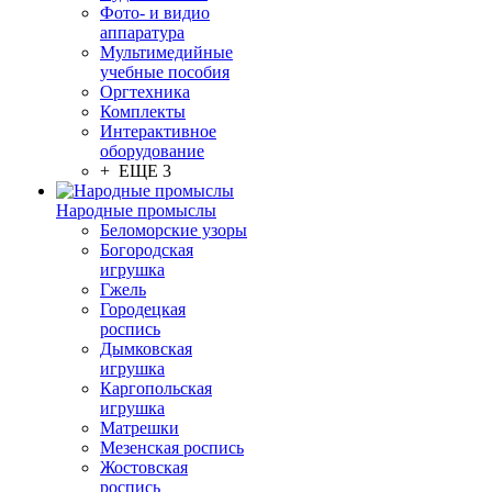
Фото- и видио
аппаратура
Мультимедийные
учебные пособия
Оргтехника
Комплекты
Интерактивное
оборудование
+ ЕЩЕ 3
Народные промыслы
Беломорские узоры
Богородская
игрушка
Гжель
Городецкая
роспись
Дымковская
игрушка
Каргопольская
игрушка
Матрешки
Мезенская роспись
Жостовская
роспись