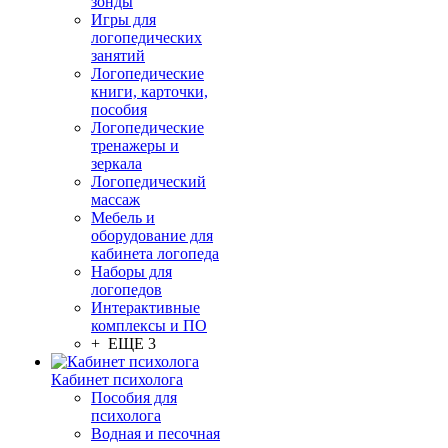
зонды
Игры для
логопедических
занятий
Логопедические
книги, карточки,
пособия
Логопедические
тренажеры и
зеркала
Логопедический
массаж
Мебель и
оборудование для
кабинета логопеда
Наборы для
логопедов
Интерактивные
комплексы и ПО
+ ЕЩЕ 3
Кабинет психолога
Пособия для
психолога
Водная и песочная