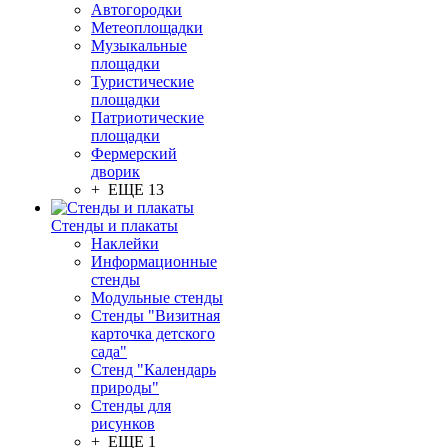
Автогородки
Метеоплощадки
Музыкальные
площадки
Туристические
площадки
Патриотические
площадки
Фермерский
дворик
+ ЕЩЕ 13
Стенды и плакаты
Наклейки
Информационные
стенды
Модульные стенды
Стенды "Визитная
карточка детского
сада"
Стенд "Календарь
природы"
Стенды для
рисунков
+ ЕЩЕ 1