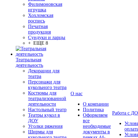
Филимоновская
игрушка
Хохломская
роспись
Печатная
продукция
Сундуки и ларцы
+ ЕЩЕ 8
Театральная
деятельность
Декорации для
театра
Персонажи для
кукольного театра
Костюмы для
О нас
театрализованной
деятельности
О компании
Настольный театр
Политика
Работа с Д
Театры кукол в
Оформляем
ДОУ
все
Услов
Уголки ряжения
необходимые
оплат
Ширмы для
документы в
Услов
кукольного театра
рамках 44-