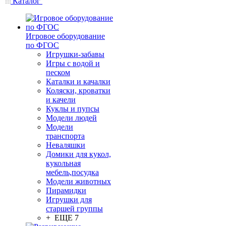
Каталог
Игровое оборудование
по ФГОС
Игрушки-забавы
Игры с водой и
песком
Каталки и качалки
Коляски, кроватки
и качели
Куклы и пупсы
Модели людей
Модели
транспорта
Неваляшки
Домики для кукол,
кукольная
мебель,посудка
Модели животных
Пирамидки
Игрушки для
старшей группы
+ ЕЩЕ 7