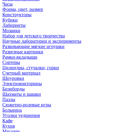
Часы
Форма, цвет, размер
Конструкторы
Кубики
Лабиринты
Мозаики
Набор для детского творчества
Научные лаборатории и эксперименты
Развивающие мягкие игрушки
Разрезные картинки
Рамки-вкладыши
Сортеры
Цилиндры, стучалки, горки
Счетный материал
Шнуровки
Электровикторины
Бизиборды
Шахматы и шашки
Пазлы
Сюжетно-ролевые игры
Больница
Уголки уединения
Кафе
Кухня
Магазин