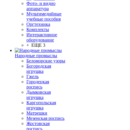
Фото- и видио
аппаратура
Мультимедийные
учебные пособия
Оргтехника
Комплекты
Интерактивное
оборудование
+ ЕЩЕ 3
Народные промыслы
Беломорские узоры
Богородская
игрушка
Гжель
Городецкая
роспись
Дымковская
игрушка
Каргопольская
игрушка
Матрешки
Мезенская роспись
Жостовская
роспись