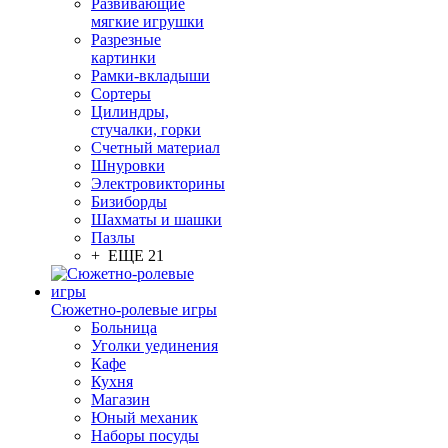
Развивающие
мягкие игрушки
Разрезные
картинки
Рамки-вкладыши
Сортеры
Цилиндры,
стучалки, горки
Счетный материал
Шнуровки
Электровикторины
Бизиборды
Шахматы и шашки
Пазлы
+ ЕЩЕ 21
Сюжетно-ролевые игры
Больница
Уголки уединения
Кафе
Кухня
Магазин
Юный механик
Наборы посуды