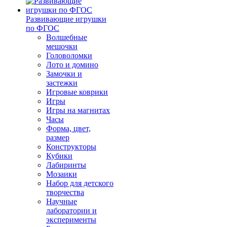
Развивающие игрушки
по ФГОС
Волшебные
мешочки
Головоломки
Лото и домино
Замочки и
застежки
Игровые коврики
Игры
Игры на магнитах
Часы
Форма, цвет,
размер
Конструкторы
Кубики
Лабиринты
Мозаики
Набор для детского
творчества
Научные
лаборатории и
эксперименты