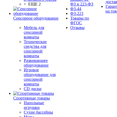
доста
+ ЕЩЕ 2
ФЗ и 223-ФЗ
Гаран
ФЗ-44
на тов
ФЗ-223
Сенсорное оборудование
Товары по
ФГОС
Мебель для
Отзывы
сенсорной
комнаты
Технические
средства для
сенсорной
комнаты
Развивающее
оборудование
Игровое
оборудование для
сенсорной
комнаты
CD диски
Спортивные товары
Напольные
игрушки
Сухие бассейны
Маты