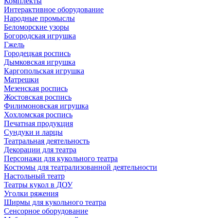
Комплекты
Интерактивное оборудование
Народные промыслы
Беломорские узоры
Богородская игрушка
Гжель
Городецкая роспись
Дымковская игрушка
Каргопольская игрушка
Матрешки
Мезенская роспись
Жостовская роспись
Филимоновская игрушка
Хохломская роспись
Печатная продукция
Сундуки и ларцы
Театральная деятельность
Декорации для театра
Персонажи для кукольного театра
Костюмы для театрализованной деятельности
Настольный театр
Театры кукол в ДОУ
Уголки ряжения
Ширмы для кукольного театра
Сенсорное оборудование