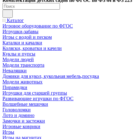
Ко
мплектация детских садов по ФГОC по ФЗ 44 и ФЗ 223
Каталог
Игровое оборудование по ФГОС
Игрушки-забавы
Игры с водой и песком
Каталки и качалки
Коляски, кроватки и качели
Куклы и пупсы
Модели людей
Модели транспорта
Неваляшки
Домики для кукол, кукольная мебель,посудка
Модели животных
Пирамидки
Игрушки для старшей группы
Развивающие игрушки по ФГОС
Волшебные мешочки
Головоломки
Лото и домино
Замочки и застежки
Игровые коврики
Игры
Игры на магнитах