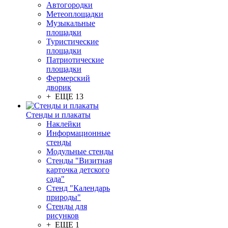
Автогородки
Метеоплощадки
Музыкальные
площадки
Туристические
площадки
Патриотические
площадки
Фермерский
дворик
+ ЕЩЕ 13
Стенды и плакаты
Наклейки
Информационные
стенды
Модульные стенды
Стенды "Визитная
карточка детского
сада"
Стенд "Календарь
природы"
Стенды для
рисунков
+ ЕЩЕ 1