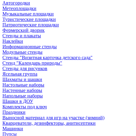
Автогородки
Метеоплощадки
Музыкальные площадки
Туристические площадки
Патриотические площадки
Фермерский дворик
Стенды и плакаты
Наклейки
Информационные стенды
Модульные стенды
Стенды "Визитная карточка детского сада"
Стенд "Календарь природы"
Стенды для рисунков
Ясельная группа
Шахматы и шашки
Настольные наборы
Настенные наборы
Напольные наборы
Шашки в ДОУ
Комплекты под ключ
Праздники
Выносной материал для игр на участке (зимний)
Кварцеватели, дезинфекторы, анитисептики
Машинки
Пупсы