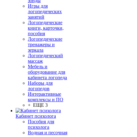
зонды
Игры для
логопедических
занятий
Логопедические
книги, карточки,
пособия
Логопедические
тренажеры и
зеркала
Логопедический
массаж
Мебель и
оборудование для
кабинета логопеда
Наборы для
логопедов
Интерактивные
комплексы и ПО
+ ЕЩЕ 3
Кабинет психолога
Пособия для
психолога
Водная и песочная